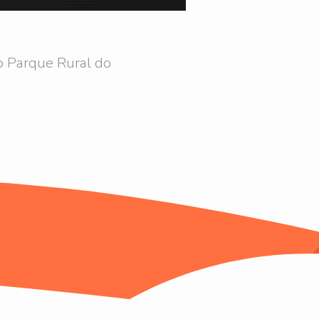
o Parque Rural do