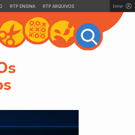
G
RTP ENSINA
RTP ARQUIVOS
Entrar
 Os
os