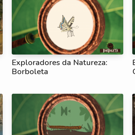
Exploradores da Natureza:
Borboleta