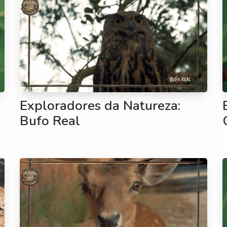
Exploradores da Natureza:
Bufo Real