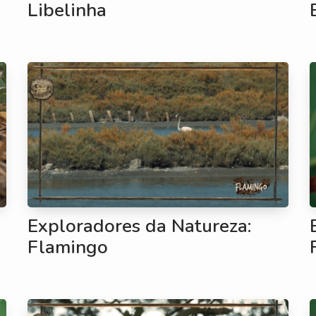
Libelinha
Exploradores da Natureza:
Flamingo