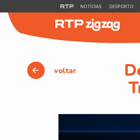
NOTÍCIAS
DESPORTO
De
voltar
T