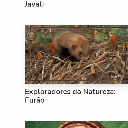
Javali
Exploradores da Natureza:
Furão