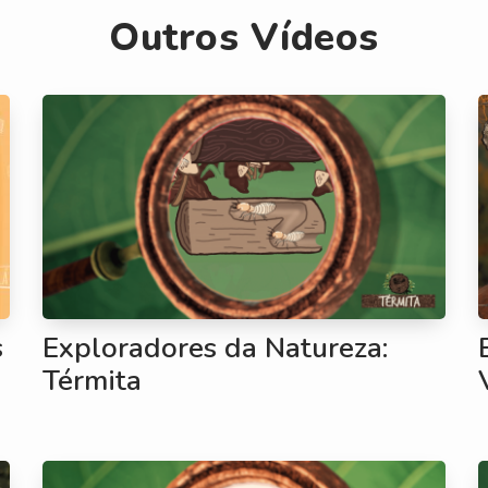
Outros Vídeos
s
Exploradores da Natureza:
Térmita