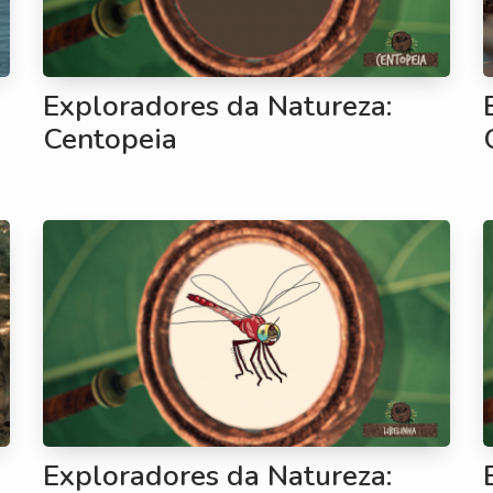
Exploradores da Natureza:
Centopeia
Exploradores da Natureza: