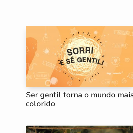
Ser gentil torna o mundo mai
colorido