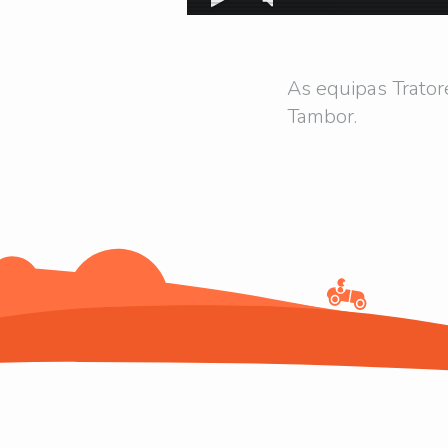
As equipas Trator
Tambor.