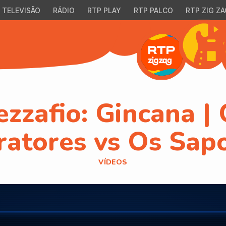
TELEVISÃO
RÁDIO
RTP PLAY
RTP PALCO
RTP ZIG ZA
zzafio: Gincana |
ratores vs Os Sap
VÍDEOS