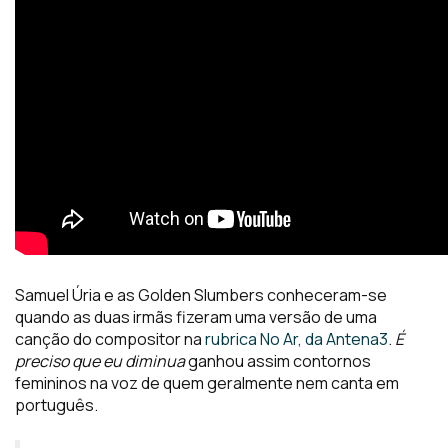
Samuel Úria e as Golden Slumbers conheceram-se
quando as duas irmãs fizeram uma versão de uma
canção do compositor na
rubrica No Ar, da Antena3
.
É
preciso que eu diminua
ganhou assim contornos
femininos na voz de quem geralmente nem canta em
português.