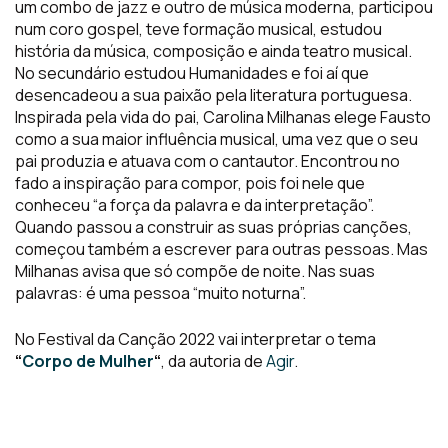
um combo de jazz e outro de música moderna, participou
num coro gospel, teve formação musical, estudou
história da música, composição e ainda teatro musical.
No secundário estudou Humanidades e foi aí que
desencadeou a sua paixão pela literatura portuguesa.
Inspirada pela vida do pai, Carolina Milhanas elege Fausto
como a sua maior influência musical, uma vez que o seu
pai produzia e atuava com o cantautor. Encontrou no
fado a inspiração para compor, pois foi nele que
conheceu “a força da palavra e da interpretação”.
Quando passou a construir as suas próprias canções,
começou também a escrever para outras pessoas. Mas
Milhanas avisa que só compõe de noite. Nas suas
palavras: é uma pessoa “muito noturna”.
No Festival da Canção 2022 vai interpretar o tema
“
Corpo de Mulher
“
, da autoria de
Agir
.