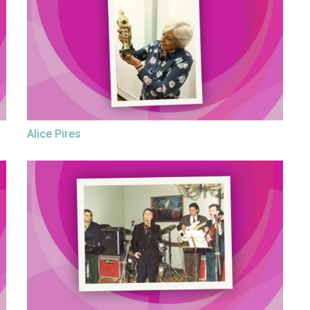
Alice Pires