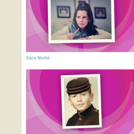
Sara Norte