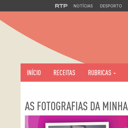
NOTÍCIAS
DESPORTO
INÍCIO
RECEITAS
RUBRICAS
AS FOTOGRAFIAS DA MINHA