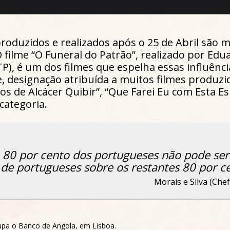
produzidos e realizados após o 25 de Abril são
O filme “O Funeral do Patrão”, realizado por Ed
TP), é um dos filmes que espelha essas influên
, designação atribuída a muitos filmes produzi
s de Alcácer Quibir”, “Que Farei Eu com Esta E
categoria.
a 80 por cento dos portugueses não pode se
 de portugueses sobre os restantes 80 por c
Morais e Silva (Che
upa o Banco de Angola, em Lisboa.