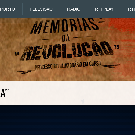
SPORTO
TELEVISÃO
RÁDIO
RTP
PLAY
RT
MA”