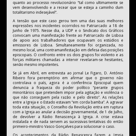
quanto ao processo revolucionário “tal como ultimamente se
vem desenvolvendo e a recear que se esteja a caminho dum
totalitarismo indesejável”.
A tensão que este caso gerou tem uma das suas melhores
expressões nos incidentes ocorridos no Patriarcado a 18 de
Junho de 1975. Nesse dia, a UDP e o Sindicato dos Gráficos
convocam uma manifestação frente ao Patriarcado de Lisboa
de apoio aos trabalhadores que ocupavam os estúdios e
emissores de Lisboa. Simultaneamente foi organizada, no
mesmo local, uma contramanifestação em defesa das posições
episcopais. O confronto entre os dois grupos foi violento e as
forças militares chamadas a intervir revelaram-se hesitantes,
senão mesmo impotentes.
Se já em Abril, em entrevista ao jornal
Le Figaro
, D. António
Ribeiro fora peremptório em afirmar que o governo não
controlava o país, agora é a conferência Episcopal quem
denuncia a fraqueza do poder político “perante grupos
minoritários que pretendem impor pela agitação e violência o
que não conseguem pela razão e pelo direito”. As relações
entre a Igreja e o Estado estavam “em corda bamba”. A agravar
toda esta situação, o Conselho da Revolução entra em ruptura
com a Igreja ao anular a decisão governamental, de 1 de Julho,
de devolver a Rádio Renascença à Igreja. A crise estava
instalada e de nada servem as sucessivas tentativas do então
primeiro-ministro Vasco Gonçalves para solucionar o caso.
Os acontecimentos da Rádio Renascença fazem a Igreja