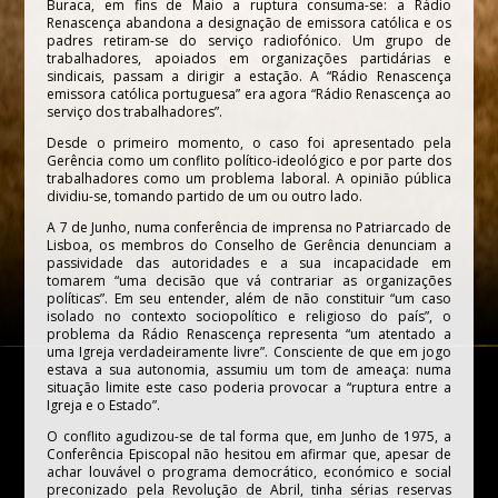
Buraca, em fins de Maio a ruptura consuma-se: a Rádio
Renascença abandona a designação de emissora católica e os
padres retiram-se do serviço radiofónico. Um grupo de
trabalhadores, apoiados em organizações partidárias e
sindicais, passam a dirigir a estação. A “Rádio Renascença
emissora católica portuguesa” era agora “Rádio Renascença ao
serviço dos trabalhadores”.
Desde o primeiro momento, o caso foi apresentado pela
Gerência como um conflito político-ideológico e por parte dos
trabalhadores como um problema laboral. A opinião pública
dividiu-se, tomando partido de um ou outro lado.
A 7 de Junho, numa conferência de imprensa no Patriarcado de
Lisboa, os membros do Conselho de Gerência denunciam a
passividade das autoridades e a sua incapacidade em
tomarem “uma decisão que vá contrariar as organizações
políticas”. Em seu entender, além de não constituir “um caso
isolado no contexto sociopolítico e religioso do país”, o
problema da Rádio Renascença representa “um atentado a
uma Igreja verdadeiramente livre”. Consciente de que em jogo
estava a sua autonomia, assumiu um tom de ameaça: numa
situação limite este caso poderia provocar a “ruptura entre a
Igreja e o Estado”.
O conflito agudizou-se de tal forma que, em Junho de 1975, a
Conferência Episcopal não hesitou em afirmar que, apesar de
achar louvável o programa democrático, económico e social
preconizado pela Revolução de Abril, tinha sérias reservas