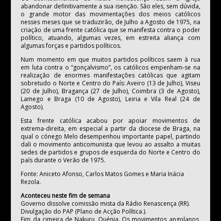
abandonar definitivamente a sua isenção. São eles, sem dúvida,
o grande motor das movimentações dos meios católicos
nesses meses que se traduzirão, de Julho a Agosto de 1975, na
criação de uma frente católica que se manifesta contra o poder
político, atuando, algumas vezes, em estreita aliança com
algumas forças e partidos políticos.
Num momento em que muitos partidos políticos saem à rua
em luta contra o “gonçalvismo”, os católicos empenham-se na
realização de enormes manifestações católicas que agitam
sobretudo o Norte e Centro do País: Aveiro (13 de Julho), Viseu
(20 de Julho), Bragança (27 de Julho), Coimbra (3 de Agosto),
Lamego e Braga (10 de Agosto), Leiria e Vila Real (24 de
Agosto).
Esta frente católica acabou por apoiar movimentos de
extrema-direita, em especial a partir da diocese de Braga, na
qual o cónego Melo desempenhou importante papel, partindo
dali o movimento anticomunista que levou ao assalto a muitas
sedes de partidos e grupos de esquerda do Norte e Centro do
país durante o Verão de 1975.
Fonte: Aniceto Afonso, Carlos Matos Gomes e Maria Inácia
Rezola.
Aconteceu neste fim de semana
Governo dissolve comissão mista da Rádio Renascença (RR).
Divulgação do PAP (Plano de Acção Política.).
Fim da cimeira de Nakuru, Quénia. Os movimentos angolanos,