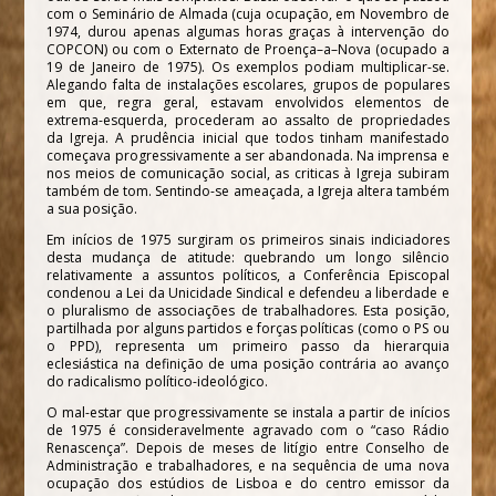
com o Seminário de Almada (cuja ocupação, em Novembro de
1974, durou apenas algumas horas graças à intervenção do
COPCON) ou com o Externato de Proença–a–Nova (ocupado a
19 de Janeiro de 1975). Os exemplos podiam multiplicar-se.
Alegando falta de instalações escolares, grupos de populares
em que, regra geral, estavam envolvidos elementos de
extrema-esquerda, procederam ao assalto de propriedades
da Igreja. A prudência inicial que todos tinham manifestado
começava progressivamente a ser abandonada. Na imprensa e
nos meios de comunicação social, as criticas à Igreja subiram
também de tom. Sentindo-se ameaçada, a Igreja altera também
a sua posição.
Em inícios de 1975 surgiram os primeiros sinais indiciadores
desta mudança de atitude: quebrando um longo silêncio
relativamente a assuntos políticos, a Conferência Episcopal
condenou a Lei da Unicidade Sindical e defendeu a liberdade e
o pluralismo de associações de trabalhadores. Esta posição,
partilhada por alguns partidos e forças políticas (como o PS ou
o PPD), representa um primeiro passo da hierarquia
eclesiástica na definição de uma posição contrária ao avanço
do radicalismo político-ideológico.
O mal-estar que progressivamente se instala a partir de inícios
de 1975 é consideravelmente agravado com o “caso Rádio
Renascença”. Depois de meses de litígio entre Conselho de
Administração e trabalhadores, e na sequência de uma nova
ocupação dos estúdios de Lisboa e do centro emissor da