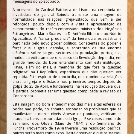
mensagens do Episcopado.
A presença do Cardeal Patriarca de Lisboa na cerimónia de
investidura do general Spínola transmite uma imagem de
normalidade nas relações Igreja-Estado, que vem a ser
reforçada, pouco depois, com a visita e apresentação de
cumprimentos do recém-empossado ministro dos Negócios
Estrangeiros – Mário Soares – a D. António Ribeiro e ao Núncio
Apostólico. A “santa prudência” da hierarquia eclesiástica é
partilhada pelo novo poder político. Conscientes do poder e
força que a Igreja detinha, e sobretudo da sua enorme
influência sobre largos sectores da população portuguesa,
muitos acreditaram que o sucesso da Revolução dependia, em
grande medida, do bom entendimento com esta instituição.
Havia, além do mais, a memória do que fora “a questão
religiosa” na I República, experiência que não queriam ver
repetida. Este espírito de concórdia, que dominou a relações
entre a Igreja e o Estado nos primeiros tempos depois do
golpe do 25 de Abril, é fundamental na resolução daquela que,
à partida, prometia ser uma questão complicada: a revisão da
Concordata.
Esta imagem do bom entendimento das mais altas esferas de
poder não pode, no entanto, esconder os problemas que se
manifestam a outros níveis. Apesar de pontuais, verificam-se
ataques a bens e propriedades da Igreja. E se casos como o do
Seminário dos Olivais (Maio de 1974) e do Seminário do
Funchal (Novembro de 1974) tiveram uma resolução pacífica,
outros serão mais complexos. Basta observar o que se passou