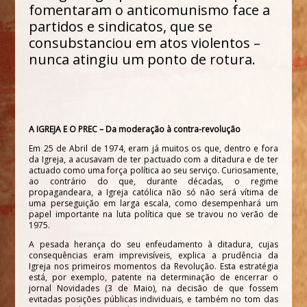
fomentaram o anticomunismo face a
partidos e sindicatos, que se
consubstanciou em atos violentos –
nunca atingiu um ponto de rotura.
A IGREJA E O PREC – Da moderação à contra-revolução
Em 25 de Abril de 1974, eram já muitos os que, dentro e fora
da Igreja, a acusavam de ter pactuado com a ditadura e de ter
actuado como uma força política ao seu serviço. Curiosamente,
ao contrário do que, durante décadas, o regime
propagandeara, a Igreja católica não só não será vítima de
uma perseguição em larga escala, como desempenhará um
papel importante na luta política que se travou no verão de
1975.
A pesada herança do seu enfeudamento à ditadura, cujas
consequências eram imprevisíveis, explica a prudência da
Igreja nos primeiros momentos da Revolução. Esta estratégia
está, por exemplo, patente na determinação de encerrar o
jornal
Novidades
(3 de Maio), na decisão de que fossem
evitadas posições públicas individuais, e também no tom das