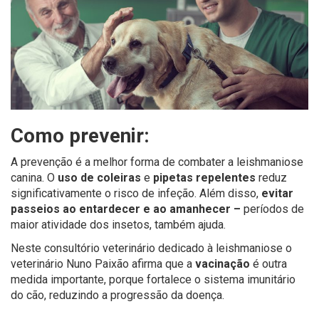
Como prevenir:
A prevenção é a melhor forma de combater a leishmaniose
canina. O
u
so de coleiras
e
pipetas repelentes
reduz
significativamente o risco de infeção. Além disso,
e
vitar
passeios ao entardecer e ao amanhecer –
períodos de
maior atividade dos insetos, também ajuda.
Neste consultório veterinário dedicado à l
eishmaniose
o
veterinário Nuno Paixão afirma que
a
vacinação
é outra
medida importante, porque fortalece o sistema imunitário
do cão, reduzindo a progressão da doença.