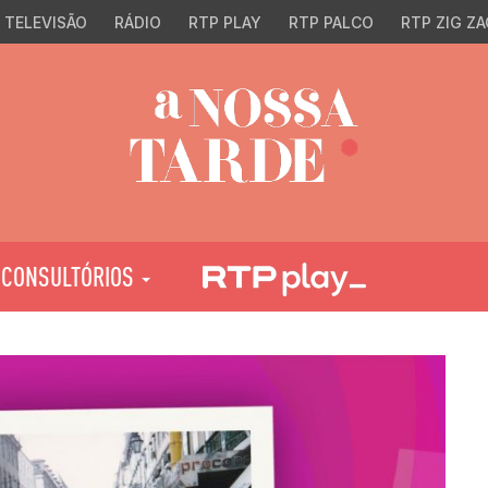
TELEVISÃO
RÁDIO
RTP PLAY
RTP PALCO
RTP ZIG ZA
CONSULTÓRIOS