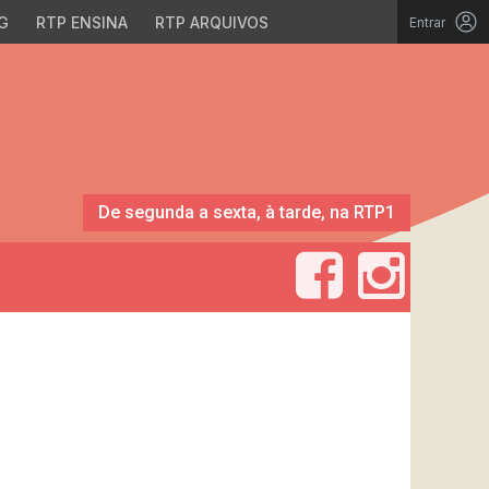
G
RTP ENSINA
RTP ARQUIVOS
Entrar
De segunda a sexta, à tarde, na RTP1