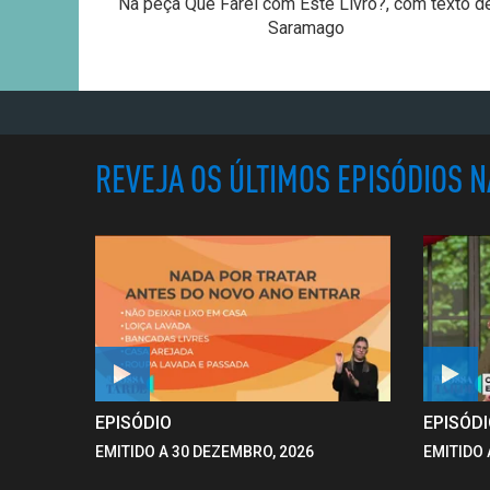
Na peça Que Farei com Este Livro?, com texto d
Saramago
REVEJA OS ÚLTIMOS EPISÓDIOS 
EPISÓDIO
EPISÓD
EMITIDO A 30 DEZEMBRO, 2026
EMITIDO 