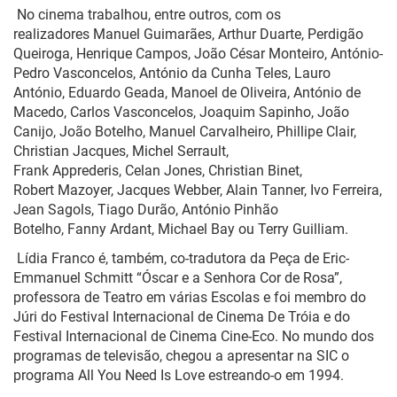
No cinema trabalhou, entre outros, com os
realizadores
Manuel Guimarães
,
Arthur Duarte
,
Perdigão
Queiroga
,
Henrique Campos
,
João César Monteiro
,
António-
Pedro Vasconcelos
,
António da Cunha Teles
,
Lauro
António
,
Eduardo Geada
,
Manoel de Oliveira
,
António de
Macedo
,
Carlos Vasconcelos
,
Joaquim Sapinho
,
João
Canijo
,
João Botelho
, Manuel Carvalheiro,
Phillipe
Clair,
Christian Jacques,
Michel Serrault
,
Frank
Apprederis
,
Celan
Jones, Christian Binet,
Robert
Mazoyer
, Jacques
Webber
, Alain
Tanner
, Ivo Ferreira,
Jean
Sagols
, Tiago Durão, António Pinhão
Botelho,
Fanny
Ardant
,
Michael Bay
ou
Terry
Guilliam
.
Lídia Franco é, também,
co-tradutora
da Peça de Eric-
Emmanuel Schmitt “Óscar e a Senhora Cor de Rosa”,
professora de Teatro em várias Escolas e foi membro do
Júri do Festival Internacional de Cinema De
Tróia
e do
Festival Internacional de Cinema Cine-Eco. No mundo dos
programas de televisão, chegou a apresentar na
SIC
o
programa
All You Need Is Love
estreando-o em 1994.