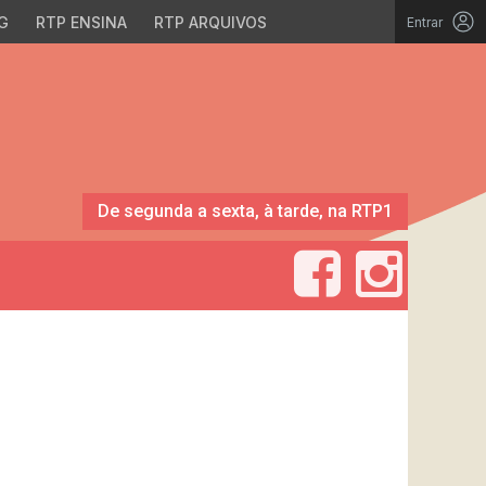
G
RTP ENSINA
RTP ARQUIVOS
Entrar
De segunda a sexta, à tarde, na RTP1