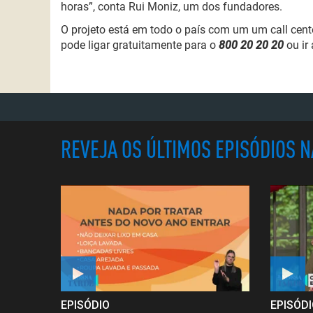
horas
”,
conta
Rui Moniz, um dos fundadores
.
O projeto está em todo o país
com um
um
call
cent
pode ligar gratuitamente para o
800 20 20 20
ou ir 
REVEJA OS ÚLTIMOS EPISÓDIOS 
EPISÓDIO
EPISÓD