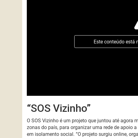
Este conteúdo está 
“SOS Vizinho”
O
SOS
V
izinho
é um projeto que
ju
ntou até agora m
zonas do país
, para organizar uma rede de apoio 
em isolamento social.
“
O projeto surgiu online, o