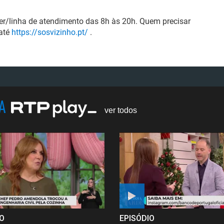
er
/linha de atendimento das 8h às 20h
. Quem precisar
até
https://sosvizinho.pt/
.
NA
ver todos
IO
EPISÓDIO