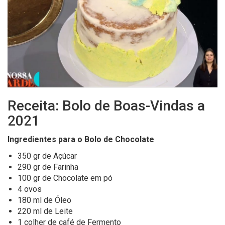
Receita: Bolo de Boas-Vindas a
2021
Ingredientes para o Bolo de Chocolate
350
gr de
A
çúcar
290
gr de
F
arinha
100 gr de
C
hocolate em pó
4 ovos
180 ml de
Ó
leo
220 ml de
L
eite
1 colher de
c
afé de
F
ermento