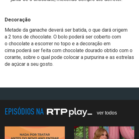
Decoração
Metade da ganache
dev
erá
ser
batida
,
o que
dará origem
a
2 tons de chocolate.
O bolo
poderá ser coberto com
o
chocolate a escorrer no topo e a decoração em
cima
pod
erá
ser feita
com chocolate dourado
obtido com o
corante
,
sobre o qual pode colocar
a purpurina e as estrelas
de açúcar
a seu gosto.
EPISÓDIOS NA
ver todos