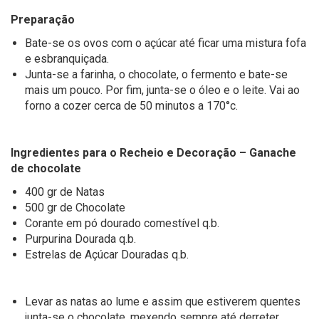
Preparação
Bate-se os ovos com o açúcar at
é
ficar uma mistura fofa
e esbranquiçada.
Junta-se a farinha, o chocolate
,
o fermento e bate-se
mais um pouco
. P
or fim
,
junta-se o óleo e o leite. Vai a
o
forno a
cozer cerca de 50 minutos a 170°c
.
Ingredientes para o Recheio e Decoração – Ganache
de chocolate
400
gr de
N
atas
500 gr de
C
hocolate
Corante em pó dourado comestível q.b.
Purpurina Dourada q.b.
Estrelas de Açúcar Douradas q.b.
Levar as natas
ao lume e assim que estiverem quentes
junta-se o chocolate
,
mexendo sempre até derreter.