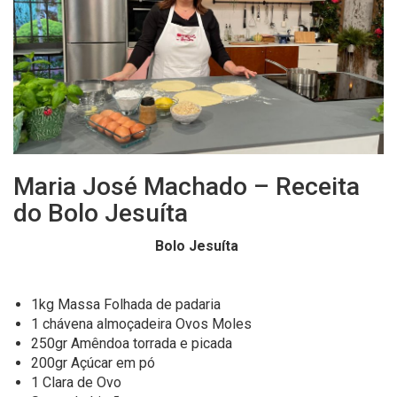
Maria José Machado – Receita
do Bolo Jesuíta
Bolo Jesuíta
1kg
M
assa
F
olhada de padaria
1 chávena almoçadeira
O
vos
M
oles
250g
r
A
mêndoa
t
orrada e picada
200g
r
A
çúcar em pó
1
C
lara de
O
vo