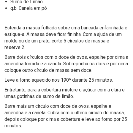
S
umo de
L
imão
q.b. Canela em pó
Estenda a massa folhada sobre uma bancada enfarinhada e
estique-a. A massa
deve ficar fininha.
Com a ajuda de um
molde ou de um prato, corte 5 círculos de massa
e
r
eserve
2.
Barre dois círculos com o doce de ovos, espalhe por cima a
amêndoa torrada e
a canela.
Sobreponha os dois e por cima
coloque outro círculo de massa sem doce.
Leve a forno aquecido nos 190º durante 25 minutos.
Entretanto
,
para a cobertura misture o açúcar com a clara e
umas gotinhas de
sumo de limão.
Barre mais um círculo com doce de ovos, espalhe e
amêndoa e a canela. Cubra
com o último círculo de massa
,
depois coloque por cima
a cobertura e leve ao forno por 25
minutos.