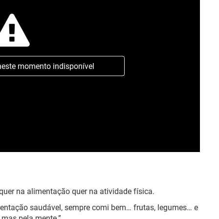
neste momento indisponível
quer na alimentação quer na atividade física.
entação saudável, sempre comi bem… frutas, legumes… e
, mas pela mente.”