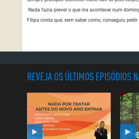
Nada fazia prever o que iria acontecer num domin
Filipa conta que, sem saber como, conseguiu pedir 
REVEJA OS ÚLTIMOS EPISÓDIOS 