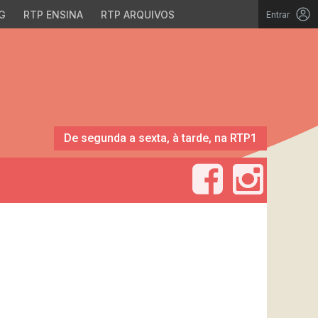
G
RTP ENSINA
RTP ARQUIVOS
Entrar
De segunda a sexta, à tarde, na RTP1