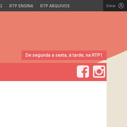
G
RTP ENSINA
RTP ARQUIVOS
Entrar
De segunda a sexta, à tarde, na RTP1