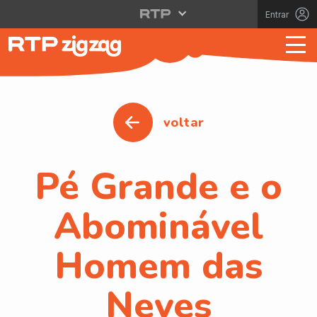
Entrar
voltar
Pé Grande e o
Abominável
Homem das
Neves