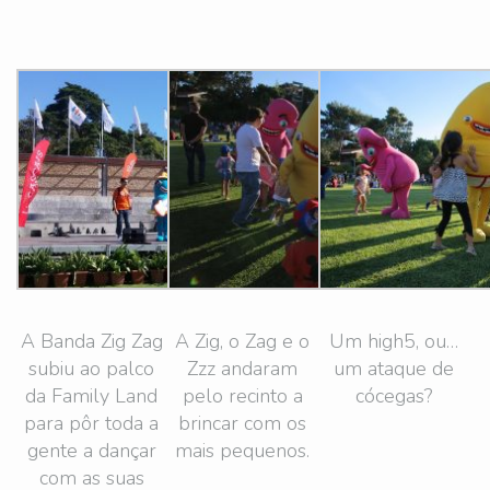
A Banda Zig Zag
A Zig, o Zag e o
Um high5, ou…
subiu ao palco
Zzz andaram
um ataque de
da Family Land
pelo recinto a
cócegas?
para pôr toda a
brincar com os
gente a dançar
mais pequenos.
com as suas