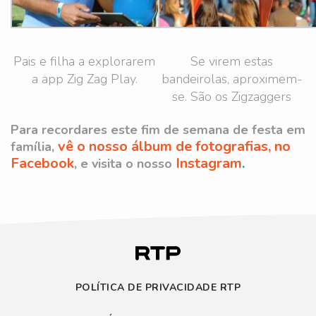
Pais e filha a explorarem
Se virem estas
a app Zig Zag Play.
bandeirolas, aproximem-
se. São os Zigzaggers
Para recordares este fim de semana de festa em
vê o nosso álbum de fotografias, no
família,
Facebook
Instagram
.
, e visita o nosso
POLÍTICA DE PRIVACIDADE RTP