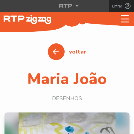
Entrar
voltar
Maria João
DESENHOS