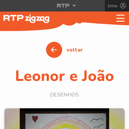
Entrar
voltar
Leonor e João
DESENHOS