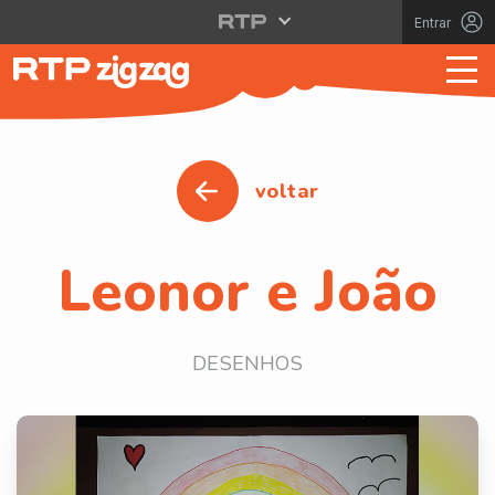
Entrar
voltar
Leonor e João
DESENHOS