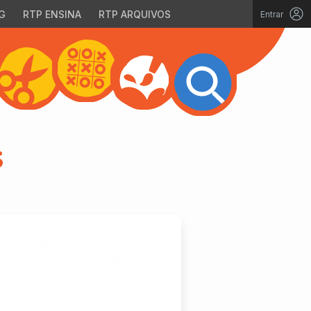
G
RTP ENSINA
RTP ARQUIVOS
Entrar
s