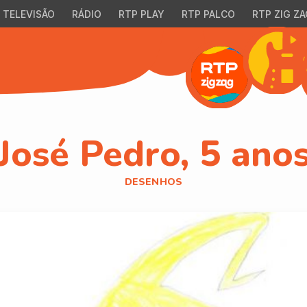
TELEVISÃO
RÁDIO
RTP PLAY
RTP PALCO
RTP ZIG ZA
José Pedro, 5 ano
DESENHOS