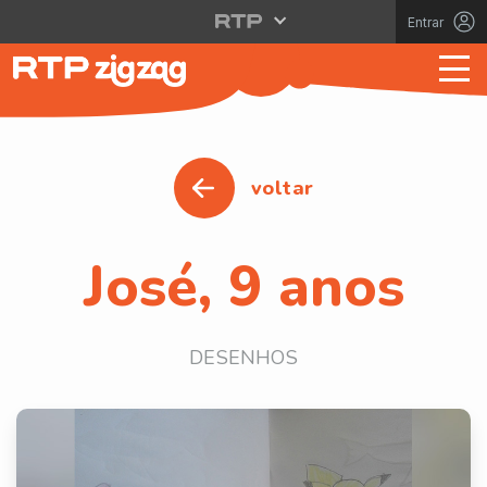
Entrar
voltar
José, 9 anos
DESENHOS