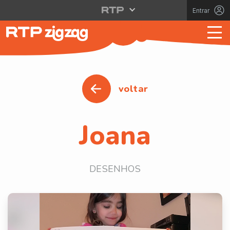
Entrar
voltar
Joana
DESENHOS