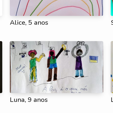
Alice, 5 anos
Luna, 9 anos