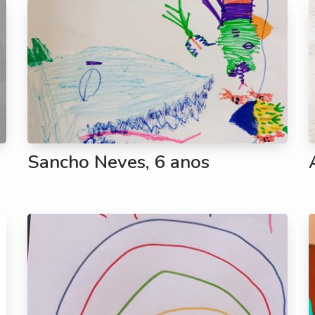
Sancho Neves, 6 anos