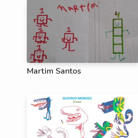
Martim Santos