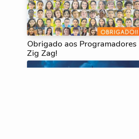
Obrigado aos Programadores
Zig Zag!
Série zigzástica: Mystery Lane