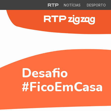
NOTÍCIAS
DESPORTO
Desafio
#FicoEmCasa