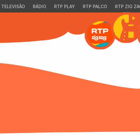
TELEVISÃO
RÁDIO
RTP PLAY
RTP PALCO
RTP ZIG ZA