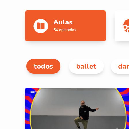
Aulas
54 episódios
todos
ballet
dan