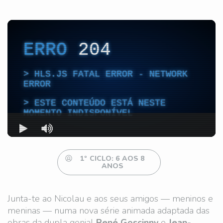
1º CICLO: 6 AOS 8
ANOS
Junta-te ao Nicolau e aos seus amigos — meninos e
meninas — numa nova série animada adaptada das
obras da dupla genial
René Goscinny
e
Jean-