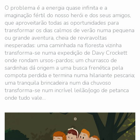
O problema é a energia quase infinita e a
imaginação fértil do nosso herói e dos seus amigos,
que aproveitarão todas as oportunidades para
transformar os dias calmos de verão numa pequena
ou grande aventura, cheia de reviravoltas
inesperadas: uma caminhada na floresta vizinha
transforma-se numa expedição de Davy Crockett
onde rondam ursos-pardos; um churrasco de
sardinhas dá origem a uma busca frenética pela
compota perdida e termina numa hilariante pescaria;
uma tranquila brincadeira num dia chuvoso
transforma-se num incrível leilão/jogo de petanca
onde tudo vale…