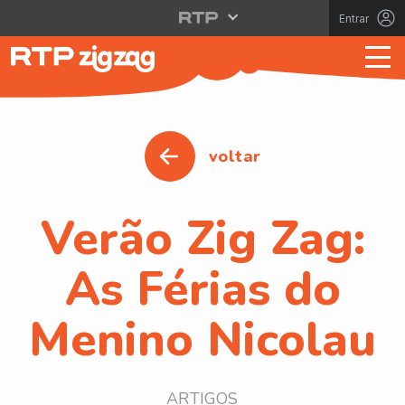
Entrar
voltar
Verão Zig Zag:
As Férias do
Menino Nicolau
ARTIGOS