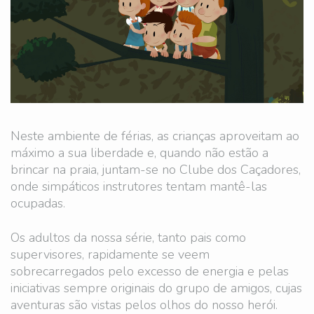
Neste ambiente de férias, as crianças aproveitam ao
máximo a sua liberdade e, quando não estão a
brincar na praia, juntam-se no Clube dos Caçadores,
onde simpáticos instrutores tentam mantê-las
ocupadas.
Os adultos da nossa série, tanto pais como
supervisores, rapidamente se veem
sobrecarregados pelo excesso de energia e pelas
iniciativas sempre originais do grupo de amigos, cujas
aventuras são vistas pelos olhos do nosso herói.