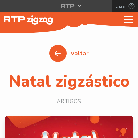
Entrar
voltar
Natal zigzástico
ARTIGOS