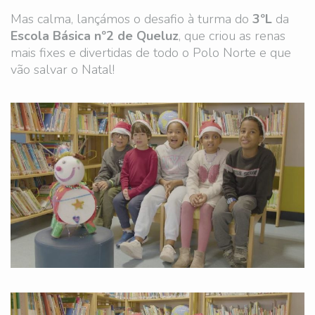
Mas calma, lançámos o desafio à turma do
3ºL
da
Escola Básica nº2 de Queluz
, que criou as renas
mais fixes e divertidas de todo o Polo Norte e que
vão salvar o Natal!