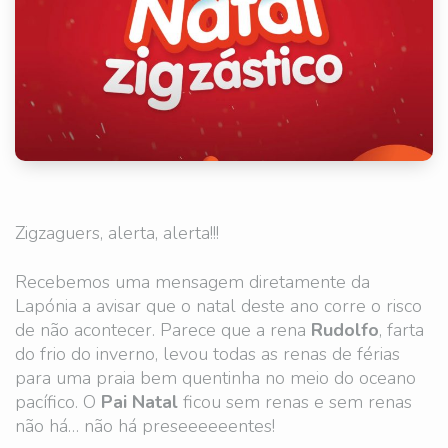
Zigzaguers, alerta, alerta!!!
Recebemos uma mensagem diretamente da
Lapónia a avisar que o natal deste ano corre o risco
de não acontecer. Parece que a rena
Rudolfo
, farta
do frio do inverno, levou todas as renas de férias
para uma praia bem quentinha no meio do oceano
pacífico. O
Pai Natal
ficou sem renas e sem renas
não há… não há preseeeeeentes!