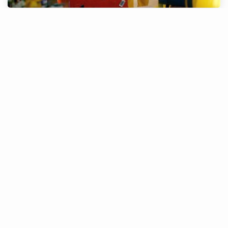
Regresso zigzástico: Descomplica 2.0
Estes são os Programadores Zig Zag!