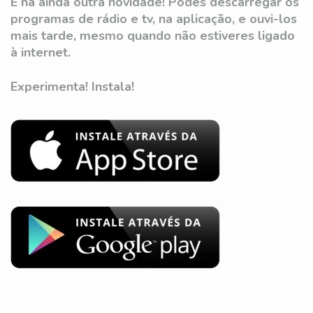
E há ainda outra novidade! Podes descarregar os
programas de rádio e tv, na aplicação, e ouvi-los
mais tarde, mesmo quando não estiveres ligado
à internet.
Experimenta! Instala!