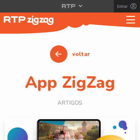
Entrar
voltar
App ZigZag
ARTIGOS