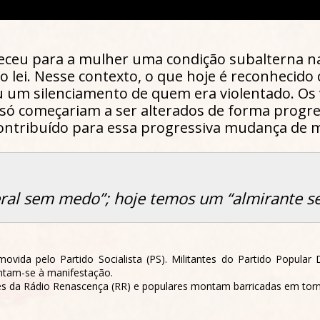
leceu para a mulher uma condição subalterna n
o lei. Nesse contexto, o que hoje é reconhecido
 um silenciamento de quem era violentado. Os v
 só começariam a ser alterados de forma progres
 contribuído para essa progressiva mudança de 
ral sem medo”; hoje temos um “almirante 
vida pelo Partido Socialista (PS). Militantes do Partido Popula
untam-se à manifestação.
 da Rádio Renascença (RR) e populares montam barricadas em torn