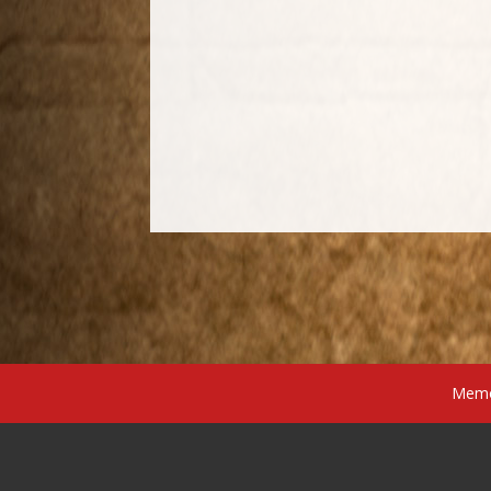
Memór