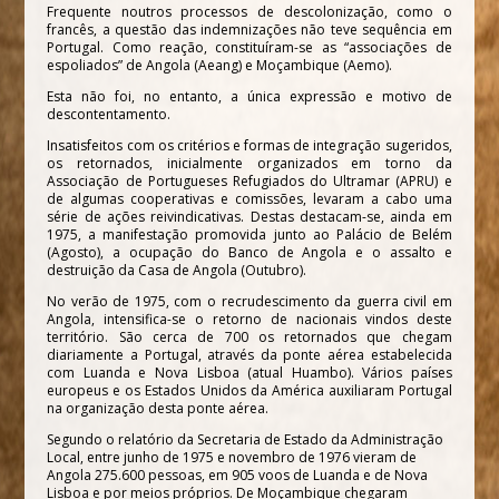
Frequente noutros processos de descolonização, como o
francês, a questão das indemnizações não teve sequência em
Portugal. Como reação, constituíram-se as “associações de
espoliados” de Angola (Aeang) e Moçambique (Aemo).
Esta não foi, no entanto, a única expressão e motivo de
descontentamento.
Insatisfeitos com os critérios e formas de integração sugeridos,
os retornados, inicialmente organizados em torno da
Associação de Portugueses Refugiados do Ultramar (APRU) e
de algumas cooperativas e comissões, levaram a cabo uma
série de ações reivindicativas. Destas destacam-se, ainda em
1975, a manifestação promovida junto ao Palácio de Belém
(Agosto), a ocupação do Banco de Angola e o assalto e
destruição da Casa de Angola (Outubro).
No verão de 1975, com o recrudescimento da guerra civil em
Angola, intensifica-se o retorno de nacionais vindos deste
território. São cerca de 700 os retornados que chegam
diariamente a Portugal, através da ponte aérea estabelecida
com Luanda e Nova Lisboa (atual Huambo). Vários países
europeus e os Estados Unidos da América auxiliaram Portugal
na organização desta ponte aérea.
Segundo o relatório da Secretaria de Estado da Administração
Local, entre junho de 1975 e novembro de 1976 vieram de
Angola 275.600 pessoas, em 905 voos de Luanda e de Nova
Lisboa e por meios próprios. De Moçambique chegaram