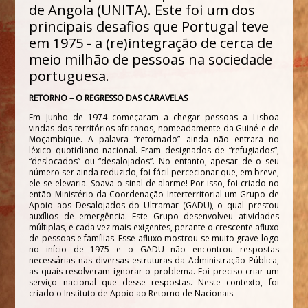
de Angola (UNITA). Este foi um dos
principais desafios que Portugal teve
em 1975 - a (re)integração de cerca de
meio milhão de pessoas na sociedade
portuguesa.
RETORNO – O REGRESSO DAS CARAVELAS
Em Junho de 1974 começaram a chegar pessoas a Lisboa
vindas dos territórios africanos, nomeadamente da Guiné e de
Moçambique. A palavra “retornado” ainda não entrara no
léxico quotidiano nacional. Eram designados de “refugiados”,
“deslocados” ou “desalojados”. No entanto, apesar de o seu
número ser ainda reduzido, foi fácil percecionar que, em breve,
ele se elevaria. Soava o sinal de alarme! Por isso, foi criado no
então Ministério da Coordenação Interterritorial um Grupo de
Apoio aos Desalojados do Ultramar (GADU), o qual prestou
auxílios de emergência. Este Grupo desenvolveu atividades
múltiplas, e cada vez mais exigentes, perante o crescente afluxo
de pessoas e famílias. Esse afluxo mostrou-se muito grave logo
no início de 1975 e o GADU não encontrou respostas
necessárias nas diversas estruturas da Administração Pública,
as quais resolveram ignorar o problema. Foi preciso criar um
serviço nacional que desse respostas. Neste contexto, foi
criado o Instituto de Apoio ao Retorno de Nacionais.