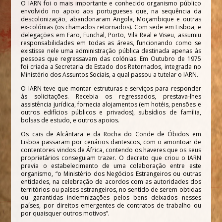
O IARN foi o mais importante e conhecido organismo público
envolvido no apoio aos portugueses que, na sequência da
descolonização, abandonaram Angola, Moçambique e outras
ex-colónias (os chamados retornados). Com sede em Lisboa, e
delegações em Faro, Funchal, Porto, Vila Real e Viseu, assumiu
responsabilidades em todas as áreas, funcionando como se
existisse nele uma administração pública destinada apenas às
pessoas que regressavam das colónias. Em Outubro de 1975
foi criada a Secretaria de Estado dos Retornados, integrada no
Ministério dos Assuntos Sociais, a qual passou a tutelar o IARN.
O IARN teve que montar estruturas e serviços para responder
às solicitações. Recebia os regressados, prestava-lhes
assistência jurídica, fornecia alojamentos (em hotéis, pensões e
outros edifícios públicos e privados), subsídios de família,
bolsas de estudo, e outros apoios.
Os cais de Alcântara e da Rocha do Conde de Óbidos em
Lisboa passaram por cenários dantescos, com o amontoar de
contentores vindos de África, contendo os haveres que os seus
proprietários conseguiam trazer. O decreto que criou o IARN
previa o estabelecimento de uma colaboração entre este
organismo, “o Ministério dos Negócios Estrangeiros ou outras
entidades, na celebração de acordos com as autoridades dos
territórios ou países estrangeiros, no sentido de serem obtidas
ou garantidas indemnizações pelos bens deixados nesses
países, por direitos emergentes de contratos de trabalho ou
por quaisquer outros motivos”.