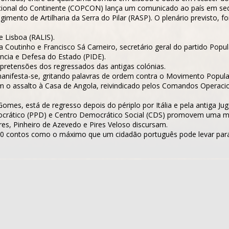
ional do Continente (COPCON) lança um comunicado ao país em seq
mento de Artilharia da Serra do Pilar (RASP). O plenário previsto, 
e Lisboa (RALIS).
 Coutinho e Francisco Sá Carneiro, secretário geral do partido Pop
lância e Defesa do Estado (PIDE).
 pretensões dos regressados das antigas colónias.
nifesta-se, gritando palavras de ordem contra o Movimento Popula
m o assalto à Casa de Angola, reivindicado pelos Comandos Operacion
omes, está de regresso depois do périplo por Itália e pela antiga Jug
emocrático (PPD) e Centro Democrático Social (CDS) promovem uma 
res, Pinheiro de Azevedo e Pires Veloso discursam.
e 20 contos como o máximo que um cidadão português pode levar par