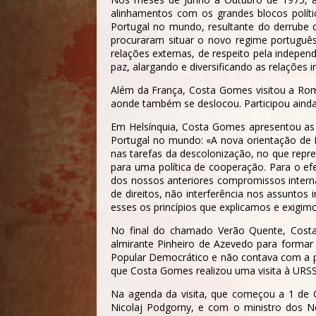
alinhamentos com os grandes blocos polít
Portugal no mundo, resultante do derrube d
procuraram situar o novo regime português
relações externas, de respeito pela indepen
paz, alargando e diversificando as relações
Além da França, Costa Gomes visitou a Romé
aonde também se deslocou. Participou ainda
Em Helsínquia, Costa Gomes apresentou as b
Portugal no mundo: «A nova orientação de P
nas tarefas da descolonização, no que repr
para uma política de cooperação. Para o ef
dos nossos anteriores compromissos interna
de direitos, não interferência nos assuntos 
esses os princípios que explicamos e exigimo
No final do chamado Verão Quente, Cost
almirante Pinheiro de Azevedo para formar
Popular Democrático e não contava com a pr
que Costa Gomes realizou uma visita à URSS
Na agenda da visita, que começou a 1 de 
Nicolaj Podgorny, e com o ministro dos Ne