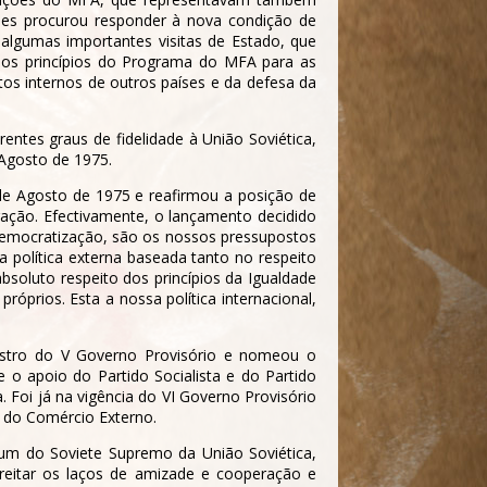
mes procurou responder à nova condição de
 algumas importantes visitas de Estado, que
 dos princípios do Programa do MFA para as
tos internos de outros países e da defesa da
ntes graus de fidelidade à União Soviética,
Agosto de 1975.
 de Agosto de 1975 e reafirmou a posição de
ração. Efectivamente, o lançamento decidido
 democratização, são os nossos pressupostos
 política externa baseada tanto no respeito
soluto respeito dos princípios da Igualdade
róprios. Esta a nossa política internacional,
stro do V Governo Provisório e nomeou o
o apoio do Partido Socialista e do Partido
Foi já na vigência do VI Governo Provisório
o do Comércio Externo.
um do Soviete Supremo da União Soviética,
treitar os laços de amizade e cooperação e