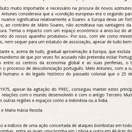
buto muito importante e necessário na procura de novos azimutes 
o Antunes considerava que a «condição europeia» era o segundo par
a
nuance
significativa relativamente a Soares: a Europa devia ser f
s, ao contrário de Mário Soares, não acreditava nas vantagens da
tura. Temia o impacto com um espaço económico a anos-luz do atra
nto do nosso aparelho produtivo». Por isso, com ele como ministr
o, nem sequer para um estatuto de associação, apesar de tudo bem 
tante e, acima de tudo, gradual aproximação à Europa, que excluía
mundismo de que por vezes foi acusado não pretendia incluir Portuga
 entre os centros da economia global e as suas periferias, o
 o processo de descolonização português. Melo Antunes, com a sua
pital humano e do legado histórico do passado colonial que o 25 
75, apesar da agitação do PREC, conseguiu manter estes princípi
 de relações com o mundo desenvolvido e com o antigo Terceiro M
m outras regiões e espaços como a Indonésia ou a Índia.
e Maria Inácia Rezola.
ido a indícios de uma ação concertada de ataques bombistas em tod
bombas, entre as quais uma bomba em Lisboa e outra em Alcácer do 