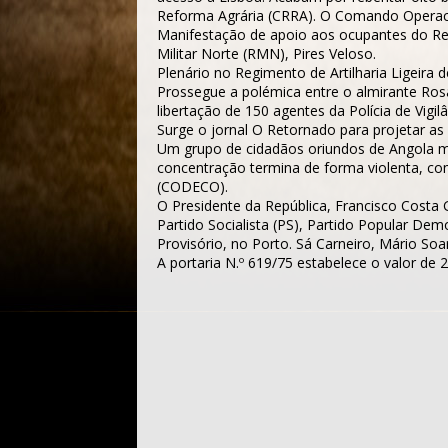
Reforma Agrária (CRRA). O Comando Operac
Manifestação de apoio aos ocupantes do Regi
Militar Norte (RMN), Pires Veloso.
Plenário no Regimento de Artilharia Ligeira d
Prossegue a polémica entre o almirante Rosa
libertação de 150 agentes da Polícia de Vigi
Surge o jornal
O Retornado
para projetar as
Um grupo de cidadãos oriundos de Angola ma
concentração termina de forma violenta, co
(CODECO).
O Presidente da República, Francisco Costa G
Partido Socialista (PS), Partido Popular D
Provisório, no Porto. Sá Carneiro, Mário Soa
A portaria N.º 619/75 estabelece o valor d