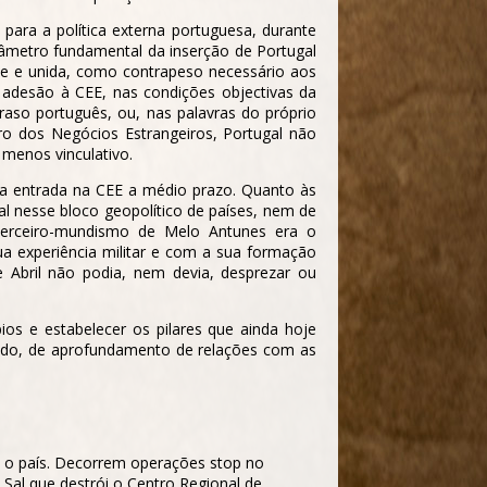
para a política externa portuguesa, durante
âmetro fundamental da inserção de Portugal
orte e unida, como contrapeso necessário aos
 adesão à CEE, nas condições objectivas da
so português, ou, nas palavras do próprio
o dos Negócios Estrangeiros, Portugal não
menos vinculativo.
 a entrada na CEE a médio prazo. Quanto às
l nesse bloco geopolítico de países, nem de
 terceiro-mundismo de Melo Antunes era o
 experiência militar e com a sua formação
de Abril não podia, nem devia, desprezar ou
os e estabelecer os pilares que ainda hoje
undo, de aprofundamento de relações com as
o o país. Decorrem operações stop no
Sal que destrói o Centro Regional de