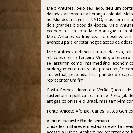
Melo Antunes, pelo seu lado, deu um contri
décadas ancorada na herança colonial. Mel
no Mundo, a seguir à NATO, mas com um
dois grandes blocos da época. Melo Antune
economia e da sociedade portuguesa da al
Melo Antunes «a fraqueza do desenvolvime
avançou para encetar negociações de adesã
Melo Antunes defendia uma cuidadosa, relu
relações com o Terceiro Mundo, o terceiro-
se assumir como intermediário económico
prolongamento natural da preocupação com
intelectual, pretendia tirar partido do ca
representar um fim.
Costa Gomes, durante o Verão Quente de 19
sustentam a política externa de Portugal,
antigas colónias e o Brasil, mas também co
Fonte: Aniceto Afonso, Carlos Matos Gomes 
Aconteceu neste fim de semana
Unidades militares em estado de alerta dev
acesso a Lisboa. Acabam por rebentar oito 