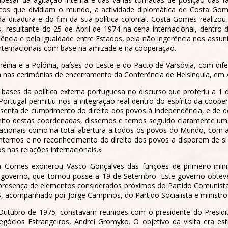
icos que dividiam o mundo, a actividade diplomática de Costa Go
a ditadura e do fim da sua política colonial. Costa Gomes realizou
, resultante do 25 de Abril de 1974 na cena internacional, dentro
dência e pela igualdade entre Estados, pela não ingerência nos assun
 internacionais com base na amizade e na cooperação.
nia e a Polónia, países do Leste e do Pacto de Varsóvia, com difere
 nas cerimónias de encerramento da Conferência de Helsínquia, em 
ases da política externa portuguesa no discurso que proferiu a 1
ortugal permitiu-nos a integração real dentro do espírito da coope
esenta de cumprimento do direito dos povos à independência, e de
eito destas coordenadas, dissemos e temos seguido claramente uma
cionais como na total abertura a todos os povos do Mundo, com ab
internos e no reconhecimento do direito dos povos a disporem de si p
s nas relações internacionais.»
a Gomes exonerou Vasco Gonçalves das funções de primeiro-mini
 governo, que tomou posse a 19 de Setembro. Este governo obteve 
esença de elementos considerados próximos do Partido Comunista. 
, acompanhado por Jorge Campinos, do Partido Socialista e ministr
Outubro de 1975, constavam reuniões com o presidente do Presidi
gócios Estrangeiros, Andrei Gromyko. O objetivo da visita era es