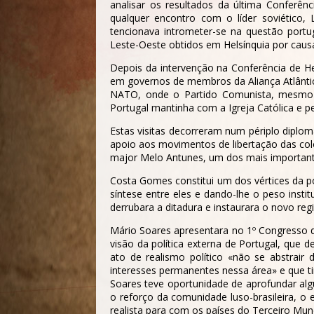
analisar os resultados da última Conferê
qualquer encontro com o líder soviético
tencionava intrometer-se na questão port
Leste-Oeste obtidos em Helsínquia por causa
Depois da intervenção na Conferência de He
em governos de membros da Aliança Atlântica
NATO, onde o Partido Comunista, mesmo e
Portugal mantinha com a Igreja Católica e pe
Estas visitas decorreram num périplo diplo
apoio aos movimentos de libertação das colón
major Melo Antunes, um dos mais important
Costa Gomes constitui um dos vértices da p
síntese entre eles e dando-lhe o peso inst
derrubara a ditadura e instaurara o novo reg
Mário Soares apresentara no 1º Congresso d
visão da política externa de Portugal, que
ato de realismo político «não se abstrair 
interesses permanentes nessa área» e que t
Soares teve oportunidade de aprofundar alg
o reforço da comunidade luso-brasileira, o
realista para com os países do Terceiro Mu