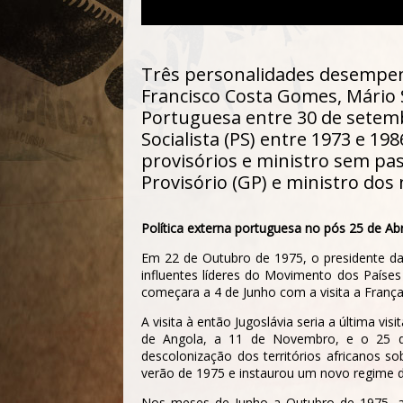
Três personalidades desempenh
Francisco Costa Gomes, Mário 
Portuguesa entre 30 de setembr
Socialista (PS) entre 1973 e 1
provisórios e ministro sem pas
Provisório (GP) e ministro dos 
Política externa portuguesa no pós 25 de Ab
Em 22 de Outubro de 1975, o presidente da R
influentes líderes do Movimento dos Países
começara a 4 de Junho com a visita a Franç
A visita à então Jugoslávia seria a última v
de Angola, a 11 de Novembro, e o 25 de
descolonização dos territórios africanos s
verão de 1975 e instaurou um novo regime de
Nos meses de Junho a Outubro de 1975, a