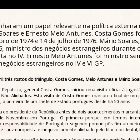
aram um papel relevante na política externa d
Soares e Ernesto Melo Antunes. Costa Gomes fo
o de 1974 e 14 de julho de 1976. Mário Soares, 
986, ministro dos negócios estrangeiros durante
ta no IV. Ernesto Melo Antunes foi ministro se
negócios estrangeiros no IV e VI GP.
ril: três rostos do triângulo, Costa Gomes, Melo Antunes e Mário Soa
epública, general Costa Gomes, iniciou uma visita oficial à Jugosl
 Não Alinhados. Esta visita de Costa Gomes marcou o final de um p
a, a primeira de um chefe de Estado português desde há 50 anos.
isita do presidente da República antes de dois acontecimentos marcant
 Novembro em Portugal. O primeiro porque, em termos intern
ob responsabilidade de Portugal; o segundo porque pôs fim ao períod
 cariz europeísta e inequivocamente alinhado pelo bloco ocidental, 
pesar da agitação interna e das várias tomadas de posição das