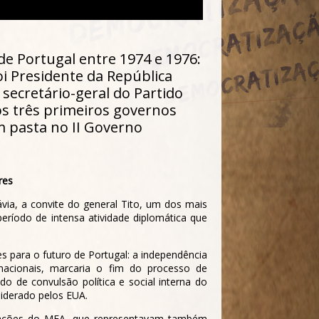
e Portugal entre 1974 e 1976:
i Presidente da República
secretário-geral do Partido
 os três primeiros governos
m pasta no II Governo
res
ávia, a convite do general Tito, um dos mais
eríodo de intensa atividade diplomática que
es para o futuro de Portugal: a independência
acionais, marcaria o fim do processo de
o de convulsão política e social interna do
liderado pelos EUA.
 fações do MFA, que representavam também