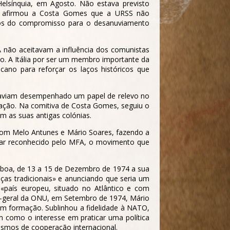
elsínquia, em Agosto. Não estava previsto
nev afirmou a Costa Gomes que a URSS não
ados do compromisso para o desanuviamento
A não aceitavam a influência dos comunistas
no. A Itália por ser um membro importante da
no para reforçar os laços históricos que
s haviam desempenhado um papel de relevo no
nização. Na comitiva de Costa Gomes, seguiu o
 as suas antigas colónias.
 com Melo Antunes e Mário Soares, fazendo a
litar reconhecido pelo MFA, o movimento que
isboa, de 13 a 15 de Dezembro de 1974 a sua
ças tradicionais» e anunciando que seria um
o «país europeu, situado no Atlântico e com
ia-geral da ONU, em Setembro de 1974, Mário
em formação. Sublinhou a fidelidade à NATO,
m como o interesse em praticar uma política
ismos de cooperação internacional.