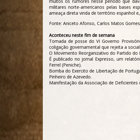
muitos os rumores nesse período que dav
militares norte-americanos pelas bases es
ameaça direta vinda de território espanhol e
Fonte: Aniceto Afonso, Carlos Matos Gomes 
Aconteceu neste fim de semana
Tomada de posse do VI Governo Provisório.
coligação governamental que rejeita a socia
O Movimento Reorganizativo do Partido do 
É publicado no jornal
Expresso,
um relatóri
Ferrel (Peniche).
Bomba do Exercito de Libertação de Portuga
Pinheiro de Azevedo.
Manifestação da Associação de Deficientes