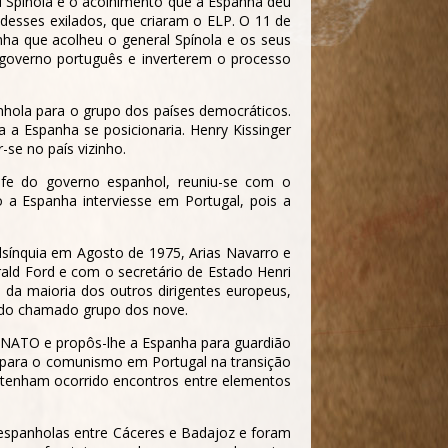
 Spínola e o acolhimento que a Espanha deu
desses exilados, que criaram o ELP. O 11 de
nha que acolheu o general Spínola e os seus
 governo português e inverterem o processo
nhola para o grupo dos países democráticos.
a a Espanha se posicionaria. Henry Kissinger
se no país vizinho.
efe do governo espanhol, reuniu-se com o
 a Espanha interviesse em Portugal, pois a
lsínquia em Agosto de 1975, Arias Navarro e
ald Ford e com o secretário de Estado Henri
a da maioria dos outros dirigentes europeus,
s do chamado grupo dos nove.
à NATO e propôs-lhe a Espanha para guardião
a para o comunismo em Portugal na transição
 tenham ocorrido encontros entre elementos
 espanholas entre Cáceres e Badajoz e foram