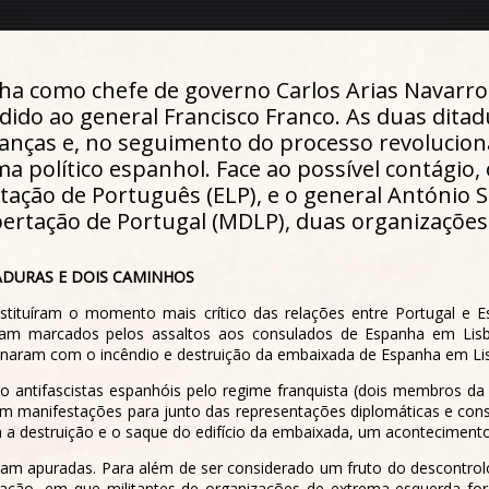
ha como chefe de governo Carlos Arias Navarro,
dido ao general Francisco Franco. As duas dita
nças e, no seguimento do processo revolucion
ma político espanhol. Face ao possível contágio
tação de Português (ELP), e o general António S
ertação de Portugal (MDLP), duas organizações
ADURAS E DOIS CAMINHOS
tituíram o momento mais crítico das relações entre Portugal e Es
foram marcados pelos assaltos aos consulados de Espanha em Li
naram com o incêndio e destruição da embaixada de Espanha em Li
o antifascistas espanhóis pelo regime franquista (dois membros da
 manifestações para junto das representações diplomáticas e con
a destruição e o saque do edifício da embaixada, um acontecimento 
ram apuradas. Para além de ser considerado um fruto do descontro
ão, em que militantes de organizações de extrema-esquerda for