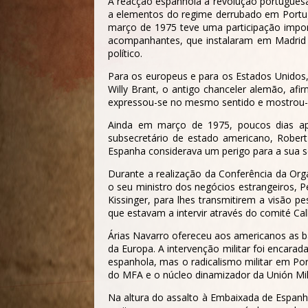
A reacção espanhola à revolução portugues
a elementos do regime derrubado em Portuga
março de 1975 teve uma participação import
acompanhantes, que instalaram em Madrid o
político.
Para os europeus e para os Estados Unidos,
Willy Brant, o antigo chanceler alemão, afi
expressou-se no mesmo sentido e mostrou-se
Ainda em março de 1975, poucos dias apó
subsecretário de estado americano, Robert
Espanha considerava um perigo para a sua s
Durante a realização da Conferência da Org
o seu ministro dos negócios estrangeiros, 
Kissinger, para lhes transmitirem a visão p
que estavam a intervir através do comité Ca
Árias Navarro ofereceu aos americanos as b
da Europa. A intervenção militar foi encar
espanhola, mas o radicalismo militar em P
do MFA e o núcleo dinamizador da Unión Mi
Na altura do assalto à Embaixada de Espanh