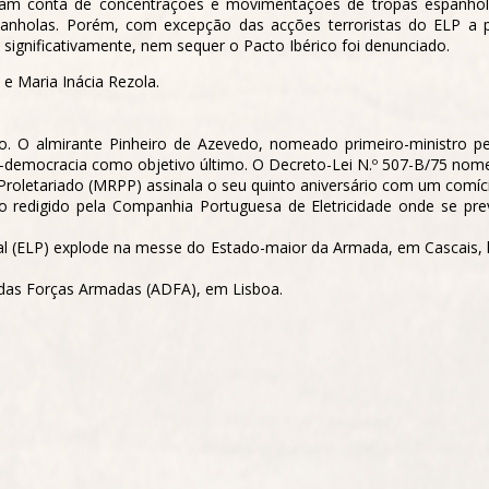
am conta de concentrações e movimentações de tropas espanhol
panholas. Porém, com excepção das acções terroristas do ELP a p
, significativamente, nem sequer o Pacto Ibérico foi denunciado.
e Maria Inácia Rezola.
 O almirante Pinheiro de Azevedo, nomeado primeiro-ministro pel
l-democracia como objetivo último. O Decreto-Lei N.º 507-B/75 nome
Proletariado (MRPP) assinala o seu quinto aniversário com um com
o redigido pela Companhia Portuguesa de Eletricidade onde se pr
l (ELP) explode na messe do Estado-maior da Armada, em Cascais, l
 das Forças Armadas (ADFA), em Lisboa.