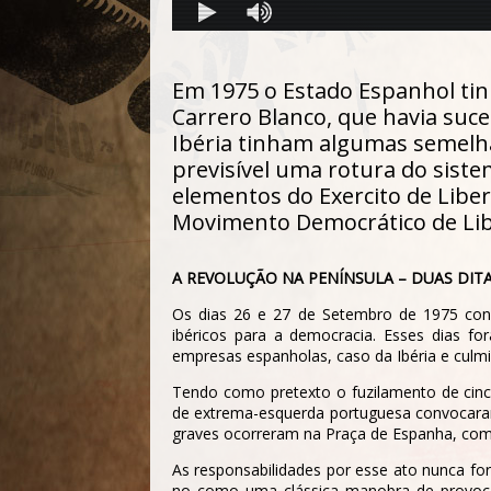
Em 1975 o Estado Espanhol tin
Carrero Blanco, que havia suce
Ibéria tinham algumas semelha
previsível uma rotura do siste
elementos do Exercito de Liber
Movimento Democrático de Lib
A REVOLUÇÃO NA PENÍNSULA – DUAS DIT
Os dias 26 e 27 de Setembro de 1975 cons
ibéricos para a democracia. Esses dias 
empresas espanholas, caso da
Ibéria
e culmi
Tendo como pretexto o fuzilamento de cinc
de extrema-esquerda portuguesa convocaram
graves ocorreram na Praça de Espanha, com 
As responsabilidades por esse ato nunca fo
no como uma clássica manobra de provocaç