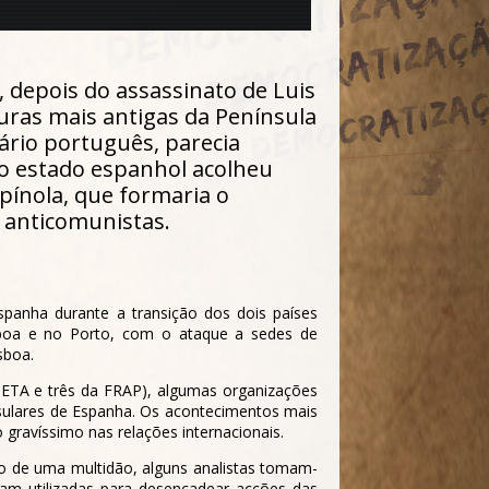
 depois do assassinato de Luis
duras mais antigas da Península
ário português, parecia
, o estado espanhol acolheu
pínola, que formaria o
 anticomunistas.
panha durante a transição dos dois países
sboa e no Porto, com o ataque a sedes de
sboa.
 ETA e três da FRAP), algumas organizações
sulares de Espanha. Os acontecimentos mais
gravíssimo nas relações internacionais.
lo de uma multidão, alguns analistas tomam-
am utilizadas para desencadear acções das