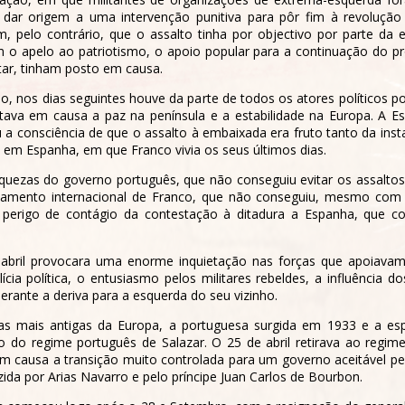
m dar origem a uma intervenção punitiva para pôr fim à revoluç
m, pelo contrário, que o assalto tinha por objectivo por parte d
o apelo ao patriotismo, o apoio popular para a continuação do pr
tar, tinham posto em causa.
, nos dias seguintes houve da parte de todos os atores políticos p
ava em causa a paz na península e a estabilidade na Europa. A Es
u a consciência de que o assalto à embaixada era fruto tanto da insta
a em Espanha, em que Franco vivia os seus últimos dias.
uezas do governo português, que não conseguiu evitar os assaltos 
mento internacional de Franco, que não conseguiu, mesmo com e
 perigo de contágio da contestação à ditadura a Espanha, que c
abril provocara uma enorme inquietação nas forças que apoiavam
ícia política, o entusiasmo pelos militares rebeldes, a influência
erante a deriva para a esquerda do seu vizinho.
as mais antigas da Europa, a portuguesa surgida em 1933 e a esp
 do regime português de Salazar. O 25 de abril retirava ao regim
em causa a transição muito controlada para um governo aceitável pe
ida por Arias Navarro e pelo príncipe Juan Carlos de Bourbon.