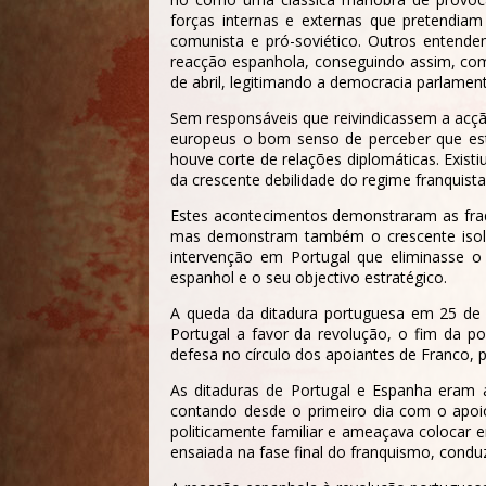
forças internas e externas que pretendia
comunista e pró-soviético. Outros entende
reacção espanhola, conseguindo assim, com 
de abril, legitimando a democracia parlamen
Sem responsáveis que reivindicassem a acção
europeus o bom senso de perceber que est
houve corte de relações diplomáticas. Existi
da crescente debilidade do regime franquist
Estes acontecimentos demonstraram as fraq
mas demonstram também o crescente isola
intervenção em Portugal que eliminasse o
espanhol e o seu objectivo estratégico.
A queda da ditadura portuguesa em 25 de 
Portugal a favor da revolução, o fim da pol
defesa no círculo dos apoiantes de Franco, p
As ditaduras de Portugal e Espanha eram 
contando desde o primeiro dia com o apoio
politicamente familiar e ameaçava colocar 
ensaiada na fase final do franquismo, conduz