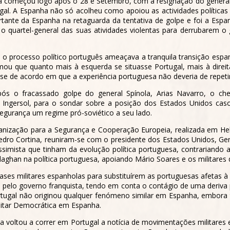
a começou logo após o 28 e Setembro, com a resignação do general
l. A Espanha não só acolheu como apoiou as actividades políticas 
ante da Espanha na retaguarda da tentativa de golpe e foi a Espa
 quartel-general das suas atividades violentas para derrubarem o
 o processo político português ameaçava a tranquila transição espa
rmou que quanto mais à esquerda se situasse Portugal, mais à direit
 de acordo em que a experiência portuguesa não deveria de repetir-
s o fracassado golpe do general Spínola, Arias Navarro, o ch
 Ingersol, para o sondar sobre a posição dos Estados Unidos caso
egurança um regime pró-soviético a seu lado.
anização para a Segurança e Cooperação Europeia, realizada em He
Pedro Cortina, reuniram-se com o presidente dos Estados Unidos, Ger
essimista que tinham da evolução política portuguesa, contrariando 
llaghan na política portuguesa, apoiando Mário Soares e os militare
ases militares espanholas para substituírem as portuguesas afetas 
ada pelo governo franquista, tendo em conta o contágio de uma deriv
ortugal não originou qualquer fenómeno similar em Espanha, embora
litar Democrática em Espanha.
a voltou a correr em Portugal a notícia de movimentações militares