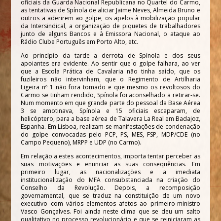
oficiais da Guarda Nacional Republicana no Quartel do Carmo,
as tentativas de Spínola de aliciar Jaime Neves, Almeida Bruno e
outros a aderirem ao golpe, os apelos à mobilização popular
da Intersindical, a organização de piquetes de trabalhadores
junto de alguns Bancos e à Emissora Nacional, o ataque ao
Rádio Clube Português em Porto Alto, etc.
Ao princípio da tarde a derrota de Spínola e dos seus
apoiantes era evidente. Ao sentir que o golpe falhara, ao ver
que a Escola Prática de Cavalaria não tinha saído, que os
fuzileiros não intervinham, que o Regimento de Artilharia
Ligeira nº 1 não fora tomado e que mesmo os revoltosos do
Carmo se tinham rendido, Spínola foi aconselhado a retirar-se.
Num momento em que grande parte do pessoal da Base Aérea
3 se amotinava, Spínola e 15 oficiais escaparam, de
helicóptero, para a base aérea de Talavera La Real em Badajoz,
Espanha. Em Lisboa, realizam-se manifestações de condenação
do golpe convocadas pelo PCP, PS, MES, FSP, MDP/CDE (no
Campo Pequeno), MRPP e UDP (no Carmo).
Em relação a estes acontecimentos, importa tentar perceber as
suas motivações e enunciar as suas consequências. Em
primeiro lugar, as nacionalizações e a imediata
institucionalização do MFA consubstanciada na criação do
Conselho da Revolução. Depois, a recomposição
governamental, que se traduz na constituição de um novo
executivo com vários elementos afetos ao primeiro-ministro
Vasco Gonçalves. Foi ainda neste clima que se deu um salto
qualitativo no processo revolucionário e que se reiniciaram as