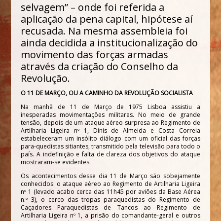
selvagem” – onde foi referida a
aplicação da pena capital, hipótese aí
recusada. Na mesma assembleia foi
ainda decidida a institucionalização do
movimento das forças armadas
através da criação do Conselho da
Revolução.
O 11 DE MARÇO, OU A CAMINHO DA REVOLUÇÃO SOCIALISTA
Na manhã de 11 de Março de 1975 Lisboa assistiu a
inesperadas movimentações militares. No meio de grande
tensão, depois de um ataque aéreo surpresa ao Regimento de
Artilharia Ligeira nº 1, Dinis de Almeida e Costa Correia
estabeleceram um insólito diálogo com um oficial das forças
para-quedistas sitiantes, transmitido pela televisão para todo o
país. A indefinição e falta de clareza dos objetivos do ataque
mostraram-se evidentes.
Os acontecimentos desse dia 11 de Março são sobejamente
conhecidos: o ataque aéreo ao Regimento de Artilharia Ligeira
nº 1 (levado acabo cerca das 11h45 por aviões da Base Aérea
n.º 3), o cerco das tropas paraquedistas do Regimento de
Caçadores Paraquedistas de Tancos ao Regimento de
Artilharia Ligeira nº 1, a prisão do comandante-geral e outros