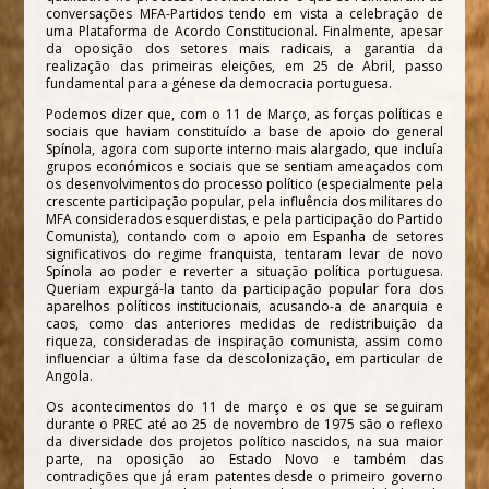
conversações MFA-Partidos tendo em vista a celebração de
uma Plataforma de Acordo Constitucional. Finalmente, apesar
da oposição dos setores mais radicais, a garantia da
realização das primeiras eleições, em 25 de Abril, passo
fundamental para a génese da democracia portuguesa.
Podemos dizer que, com o 11 de Março, as forças políticas e
sociais que haviam constituído a base de apoio do general
Spínola, agora com suporte interno mais alargado, que incluía
grupos económicos e sociais que se sentiam ameaçados com
os desenvolvimentos do processo político (especialmente pela
crescente participação popular, pela influência dos militares do
MFA considerados esquerdistas, e pela participação do Partido
Comunista), contando com o apoio em Espanha de setores
significativos do regime franquista, tentaram levar de novo
Spínola ao poder e reverter a situação política portuguesa.
Queriam expurgá-la tanto da participação popular fora dos
aparelhos políticos institucionais, acusando-a de anarquia e
caos, como das anteriores medidas de redistribuição da
riqueza, consideradas de inspiração comunista, assim como
influenciar a última fase da descolonização, em particular de
Angola.
Os acontecimentos do 11 de março e os que se seguiram
durante o PREC até ao 25 de novembro de 1975 são o reflexo
da diversidade dos projetos político nascidos, na sua maior
parte, na oposição ao Estado Novo e também das
contradições que já eram patentes desde o primeiro governo