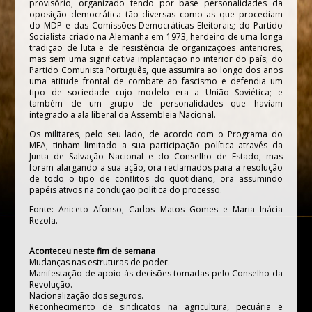
provisório, organizado tendo por base personalidades da
oposição democrática tão diversas como as que procediam
do MDP e das Comissões Democráticas Eleitorais; do Partido
Socialista criado na Alemanha em 1973, herdeiro de uma longa
tradição de luta e de resistência de organizações anteriores,
mas sem uma significativa implantação no interior do país; do
Partido Comunista Português, que assumira ao longo dos anos
uma atitude frontal de combate ao fascismo e defendia um
tipo de sociedade cujo modelo era a União Soviética; e
também de um grupo de personalidades que haviam
integrado a ala liberal da Assembleia Nacional.
Os militares, pelo seu lado, de acordo com o Programa do
MFA, tinham limitado a sua participação política através da
Junta de Salvação Nacional e do Conselho de Estado, mas
foram alargando a sua ação, ora reclamados para a resolução
de todo o tipo de conflitos do quotidiano, ora assumindo
papéis ativos na condução política do processo.
Fonte: Aniceto Afonso, Carlos Matos Gomes e Maria Inácia
Rezola.
Aconteceu neste fim de semana
Mudanças nas estruturas de poder.
Manifestação de apoio às decisões tomadas pelo Conselho da
Revolução.
Nacionalização dos seguros.
Reconhecimento de sindicatos na agricultura, pecuária e