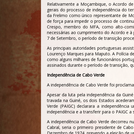
Relativamente a Moçambique, o Acordo de L
gerais do processo de independência do ter
da Frelimo como único representante de Moça
de força para impedir o processo de conti
Crespo, membro do MFA, como alto-comis
necessárias ao cumprimento do Acordo e à p
7 de Setembro, o período de transição proce
As principais autoridades portuguesas assi
Lourenço Marques para Maputo. A Polícia d
como alguns milhares de funcionários portu
assinados durante o período de transição, qu
Independência de Cabo Verde
A independência de Cabo Verde foi proclamad
Apesar da luta pela independência da Guiné
travada na Guiné, os dois Estados acederam
Verde (PAIGC) declarara a independência u
independência e a transferir para o PAIGC a
A independência de Cabo Verde decorreu nu
Cabral, seria o primeiro presidente de Cab
Dezembro de 1974, prevendo a eleição de uma