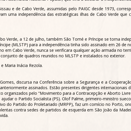
Bissau e de Cabo Verde, assumidas pelo PAIGC desde 1973, corresp
am uma independência das estratégicas ilhas de Cabo Verde que c
o Verde, a 12 de julho, também São Tomé e Príncipe se torna indep
ncipe (MLSTP) para a independência tinha sido assinado em 26 de 
mo em Cabo Verde, nunca se verificara qualquer ação armada no territ
 conjunto de quadros reunidos no MLSTP e instalados no exterior.
e Maria Inácia Rezola.
a Gomes, discursa na Conferência sobre a Segurança e a Cooperação
 anteriormente assinados. Estão presentes dirigentes internacionais d
o organizados pelo “Movimento para a Contracepção e Aborto Livre 
judar o Partido Socialista (PS). Olof Palme, primeiro-ministro sueco
vo do Partido do Proletariado (MRPP), faz um comício no Porto, ond
lentas contra sedes de partidos de esquerda em São João da Madeira
vida.