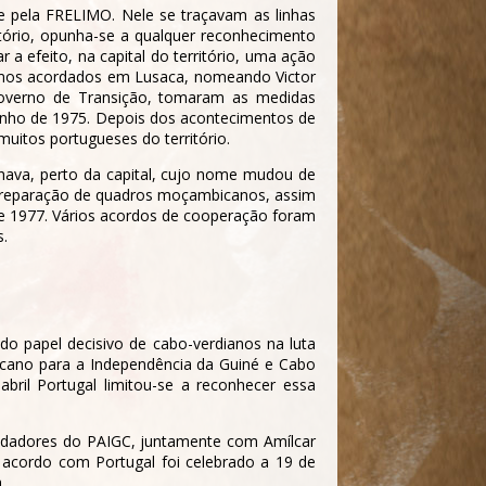
e pela FRELIMO. Nele se traçavam as linhas
itório, opunha-se a qualquer reconhecimento
a efeito, na capital do território, uma ação
ismos acordados em Lusaca, nomeando Victor
overno de Transição, tomaram as medidas
Junho de 1975. Depois dos acontecimentos de
uitos portugueses do território.
chava, perto da capital, cujo nome mudou de
 preparação de quadros moçambicanos, assim
de 1977. Vários acordos de cooperação foram
s.
do papel decisivo de cabo-verdianos na luta
ricano para a Independência da Guiné e Cabo
bril Portugal limitou-se a reconhecer essa
undadores do PAIGC, juntamente com Amílcar
O acordo com Portugal foi celebrado a 19 de
.