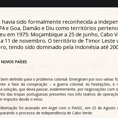
 havia sido formalmente reconhecida a indepen
74 e Goa, Damão e Diu como territórios pertenc
rreu em 1975: Moçambique a 25 de junho, Cabo V
a a 11 de novembro. O território de Timor Leste 
o, tendo sido dominado pela Indonésia até 200
 NOVOS PAÍSES
m definido para o problema colonial. Emergiram por isso várias fo
te a fase da conspiração – a guerra colonial. As hesitações, e
 solução, que devia passar, evidentemente, por negociações com o
to das tropas portuguesas presentes nos três teatros de operaçõe
er imposto desde o início.
libertação foi assinado em Argel com o PAIGC, em 25 de Agosto 
reparando o processo de independência de Cabo Verde.