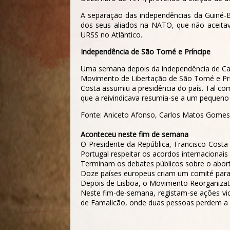
A separação das independências da Guiné-
dos seus aliados na NATO, que não aceitav
URSS no Atlântico.
Independência de São Tomé e Príncipe
Uma semana depois da independência de Cab
Movimento de Libertação de São Tomé e Prí
Costa assumiu a presidência do país. Tal co
que a reivindicava resumia-se a um pequeno
Fonte: Aniceto Afonso, Carlos Matos Gomes 
Aconteceu neste fim de semana
O Presidente da República, Francisco Cost
Portugal respeitar os acordos internacionais
Terminam os debates públicos sobre o abort
Doze países europeus criam um comité para a
Depois de Lisboa, o Movimento Reorganizati
Neste fim-de-semana, registam-se ações vio
de Famalicão, onde duas pessoas perdem a 