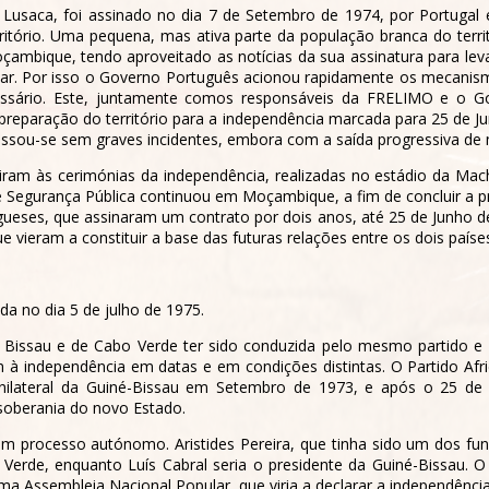
usaca, foi assinado no dia 7 de Setembro de 1974, por Portugal 
ritório. Uma pequena, mas ativa parte da população branca do terr
mbique, tendo aproveitado as notícias da sua assinatura para levar 
nuar. Por isso o Governo Português acionou rapidamente os mecan
sário. Este, juntamente comos responsáveis da FRELIMO e o G
reparação do território para a independência marcada para 25 de 
ssou-se sem graves incidentes, embora com a saída progressiva de m
stiram às cerimónias da independência, realizadas no estádio da Ma
e Segurança Pública continuou em Moçambique, a fim de concluir a
gueses, que assinaram um contrato por dois anos, até 25 de Junho 
e vieram a constituir a base das futuras relações entre os dois paíse
a no dia 5 de julho de 1975.
 Bissau e de Cabo Verde ter sido conduzida pelo mesmo partido e 
 à independência em datas e em condições distintas. O Partido Af
nilateral da Guiné-Bissau em Setembro de 1973, e após o 25 de a
 soberania do novo Estado.
m processo autónomo. Aristides Pereira, que tinha sido um dos f
o Verde, enquanto Luís Cabral seria o presidente da Guiné-Bissau. 
 Assembleia Nacional Popular, que viria a declarar a independência