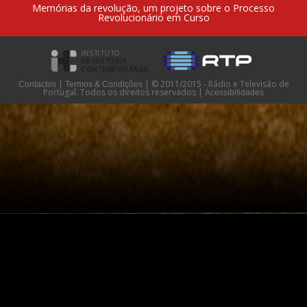
Memórias da revolução, um projeto sobre o Processo
Revolucionário em Curso
|
|
© 2011/2015 - Rádio e Televisão de
Contactos
Termos & Condições
Portugal. Todos os direitos reservados
|
Acessibilidades