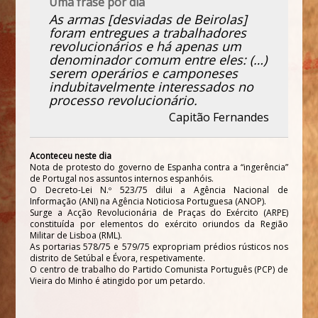
Uma frase por dia
As armas [desviadas de Beirolas]
foram entregues a trabalhadores
revolucionários e há apenas um
denominador comum entre eles: (…)
serem operários e camponeses
indubitavelmente interessados no
processo revolucionário.
Capitão Fernandes
Aconteceu neste dia
Nota de protesto do governo de Espanha contra a “ingerência”
de Portugal nos assuntos internos espanhóis.
O Decreto-Lei N.º 523/75 dilui a Agência Nacional de
Informação (ANI) na Agência Noticiosa Portuguesa (ANOP).
Surge a Acção Revolucionária de Praças do Exército (ARPE)
constituída por elementos do exército oriundos da Região
Militar de Lisboa (RML).
As portarias 578/75 e 579/75 expropriam prédios rústicos nos
distrito de Setúbal e Évora, respetivamente.
O centro de trabalho do Partido Comunista Português (PCP) de
Vieira do Minho é atingido por um petardo.