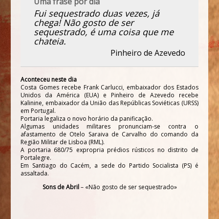
Uma frase por dia
Fui sequestrado duas vezes, já
chega! Não gosto de ser
sequestrado, é uma coisa que me
chateia.
Pinheiro de Azevedo
Aconteceu neste dia
Costa Gomes recebe Frank Carlucci, embaixador dos Estados
Unidos da América (EUA) e Pinheiro de Azevedo recebe
Kalinine, embaixador da União das Repúblicas Soviéticas (URSS)
em Portugal.
Portaria legaliza o novo horário da panificação.
Algumas unidades militares pronunciam-se contra o
afastamento de Otelo Saraiva de Carvalho do comando da
Região Militar de Lisboa (RML).
A portaria 680/75 expropria prédios rústicos no distrito de
Portalegre.
Em Santiago do Cacém, a sede do Partido Socialista (PS) é
assaltada.
Sons de Abril
– «Não gosto de ser sequestrado»