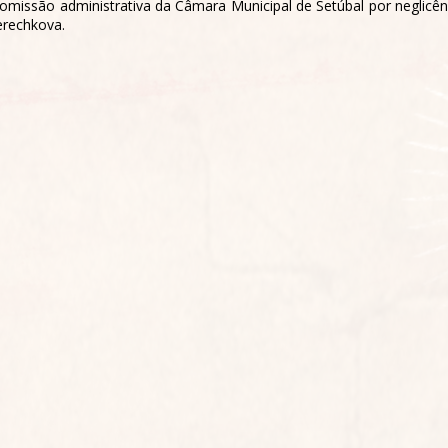
comissão administrativa da Câmara Municipal de Setúbal por neglicê
erechkova.