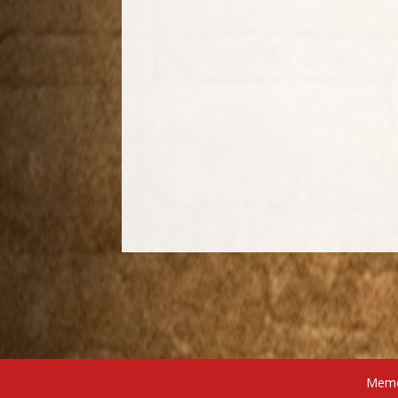
Memór