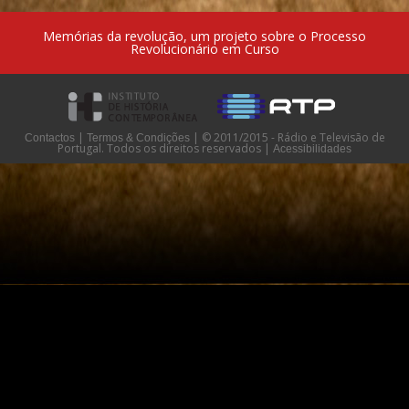
Memórias da revolução, um projeto sobre o Processo
Revolucionário em Curso
|
|
© 2011/2015 - Rádio e Televisão de
Contactos
Termos & Condições
Portugal. Todos os direitos reservados
|
Acessibilidades