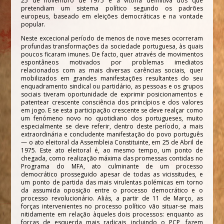
25 de novembro de 1975 e a vitória definitiva dos que
pretendiam um sistema político segundo os padrões
europeus, baseado em eleições democráticas e na vontade
popular.
Neste excecional período de menos de nove meses ocorreram
profundas transformações da sociedade portuguesa, às quais
poucos ficaram imunes. De facto, quer através de movimentos
espontâneos motivados por problemas imediatos
relacionados com as mais diversas carências sociais, quer
mobilizados em grandes manifestações resultantes do seu
enquadramento sindical ou partidário, as pessoas e os grupos
sociais tiveram oportunidade de exprimir posicionamentos e
patentear crescente consciência dos princípios e dos valores
em jogo. E se esta participação crescente se deve realçar como
um fenómeno novo no quotidiano dos portugueses, muito
especialmente se deve referir, dentro deste período, a mais
extraordinária e concludente manifestação do povo português
— o ato eleitoral da Assembleia Constituinte, em 25 de Abril de
1975. Este ato eleitoral é, ao mesmo tempo, um ponto de
chegada, como realização máxima das promessas contidas no
Programa do MFA, ato culminante de um processo
democrático prosseguido apesar de todas as vicissitudes, e
um ponto de partida das mais virulentas polémicas em torno
da assumida oposição entre o processo democrático e o
processo revolucionário. Aliás, a partir de 11 de Março, as
forças intervenientes no processo político vão situar-se mais
nitidamente em relação àqueles dois processos: enquanto as
forças de esquerda mais radicais, incluindo o PCP, fazem