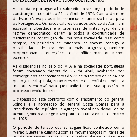
DO 25 DE ABRIL DE 1974 AO VERÃO QUENTE DE 1975
A sociedade portuguesa foi submetida a um longo período de
constrangimentos até ao 25 de Abril de 1974. Com o derrube
do Estado Novo pelos militares iniciou-se um novo tempo para
os Portugueses. Os novos valores trazidos pelo 25 de Abril, em
especial a Liberdade e a promessa de instauração de um
regime democrático, deram a todos a oportunidade de
participar na construção de uma nova sociedade. Mas, como
sempre, os períodos de mudança, se trazem consigo a
possibilidade de ascender a mais progresso, também
proporcionam a emergência de conflitos mais ou menos
extensos.
As dissidências no seio do MFA e na sociedade portuguesa
foram crescendo depois do 25 de Abril, acabando por
convergir nos acontecimentos do 28 de setembro de 1974, em
que o general Spínola, então Presidente da República, apelou à
“maioria silenciosa” para que manifestasse a sua oposição ao
processo revolucionário.
Ultrapassado este confronto com o afastamento do general
Spínola e a nomeação do general Costa Gomes para a
Presidência da República, a agitação social não deixou de se
acentuar, vindo a atingir novo ponto de rutura em 11 de março
de 1975.
O período de tensão que se seguiu ficou conhecido como
“Verão Quente” e culminou com as movimentações militares de