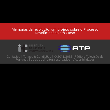
Memórias da revolução, um projeto sobre o Processo
Revolucionário em Curso
|
|
© 2011/2015 - Rádio e Televisão de
Contactos
Termos & Condições
Portugal. Todos os direitos reservados
|
Acessibilidades