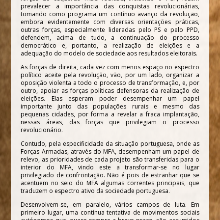
prevalecer a importância das conquistas revolucionárias,
tomando como programa um contínuo avanço da revolução,
embora evidentemente com diversas orientações práticas,
outras forças, especialmente lideradas pelo PS e pelo PPD,
defendem, acima de tudo, a continuação do processo
democrático e, portanto, a realização de eleições e a
adequação do modelo de sociedade aos resultados eleitorais.
As forças de direita, cada vez com menos espaço no espectro
político aceite pela revolução, vão, por um lado, organizar a
oposição violenta a todo o processo de transformação, e, por
outro, apoiar as forças políticas defensoras da realização de
eleições. Elas esperam poder desempenhar um papel
importante junto das populações rurais e mesmo das
pequenas cidades, por forma a revelar a fraca implantação,
nessas áreas, das forças que privilegiam o processo
revolucionário.
Contudo, pela especificidade da situação portuguesa, onde as
Forças Armadas, através do MFA, desempenham um papel de
relevo, as prioridades de cada projeto são transferidas para o
interior do MFA, vindo este a transformar-se no lugar
privilegiado de confrontação. Não é pois de estranhar que se
acentuem no seio do MFA algumas correntes principais, que
traduzem o espectro ativo da sociedade portuguesa.
Desenvolvem-se, em paralelo, vários campos de luta. Em
primeiro lugar, uma contínua tentativa de movimentos sociais