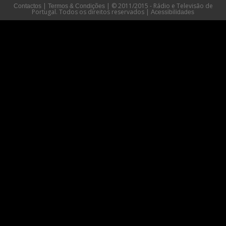
|
|
© 2011/2015 - Rádio e Televisão de
Contactos
Termos & Condições
Portugal. Todos os direitos reservados
|
Acessibilidades