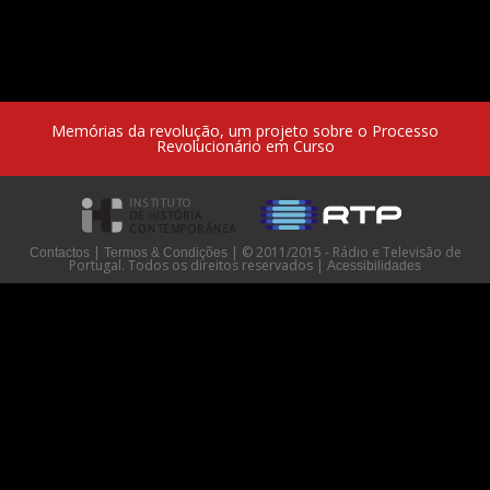
Memórias da revolução, um projeto sobre o Processo
Revolucionário em Curso
|
|
© 2011/2015 - Rádio e Televisão de
Contactos
Termos & Condições
Portugal. Todos os direitos reservados
|
Acessibilidades