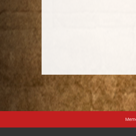
Memór