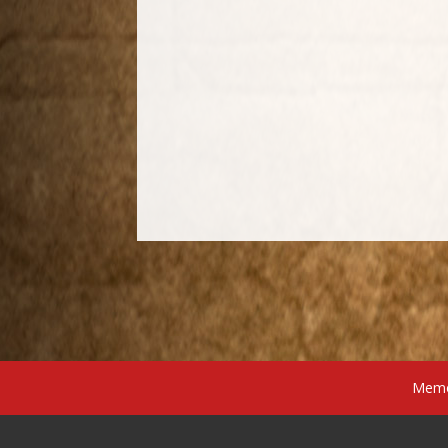
Memór