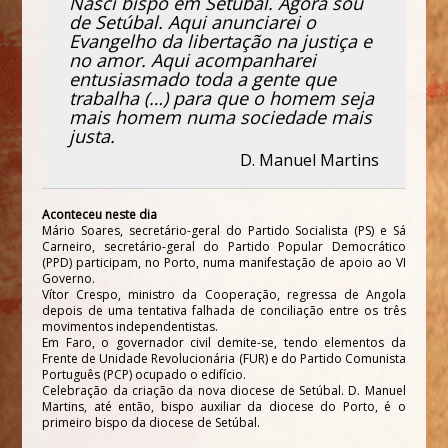
Nasci bispo em Setúbal. Agora sou
de Setúbal. Aqui anunciarei o
Evangelho da libertação na justiça e
no amor. Aqui acompanharei
entusiasmado toda a gente que
trabalha (…) para que o homem seja
mais homem numa sociedade mais
justa.
D. Manuel Martins
Aconteceu neste dia
Mário Soares, secretário-geral do Partido Socialista (PS) e Sá
Carneiro, secretário-geral do Partido Popular Democrático
(PPD) participam, no Porto, numa manifestação de apoio ao VI
Governo.
Vítor Crespo, ministro da Cooperação, regressa de Angola
depois de uma tentativa falhada de conciliação entre os três
movimentos independentistas.
Em Faro, o governador civil demite-se, tendo elementos da
Frente de Unidade Revolucionária (FUR) e do Partido Comunista
Português (PCP) ocupado o edifício.
Celebração da criação da nova diocese de Setúbal. D. Manuel
Martins, até então, bispo auxiliar da diocese do Porto, é o
primeiro bispo da diocese de Setúbal.