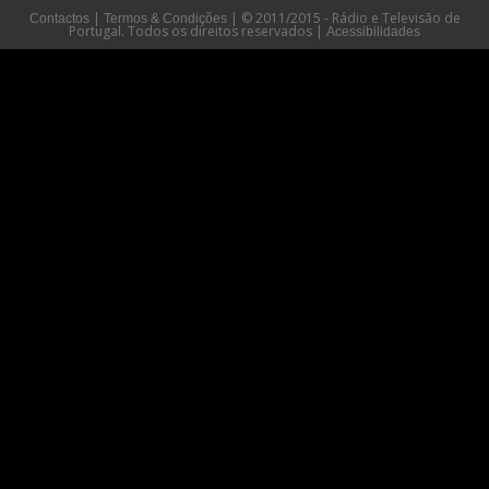
|
|
© 2011/2015 - Rádio e Televisão de
Contactos
Termos & Condições
Portugal. Todos os direitos reservados
|
Acessibilidades