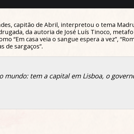
des, capitão de Abril, interpretou o tema Madr
rugada, da autoria de José Luís Tinoco, metafor
como “Em casa veia o sangue espera a vez”, “Ro
s de sargaços”.
do mundo: tem a capital em Lisboa, o gover