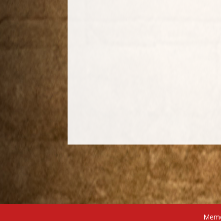
Memór