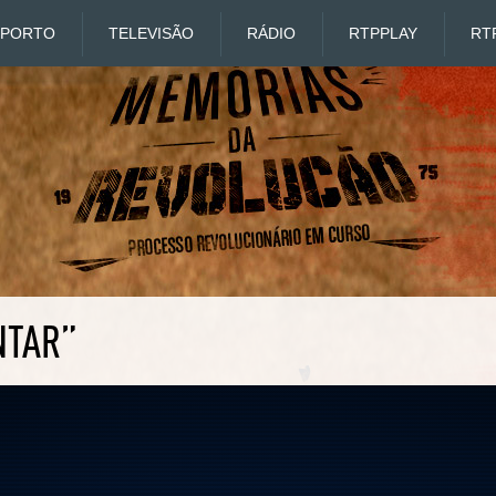
SPORTO
TELEVISÃO
RÁDIO
RTP
PLAY
RT
NTAR”