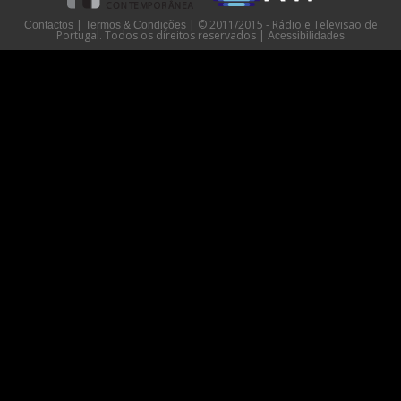
|
|
© 2011/2015 - Rádio e Televisão de
Contactos
Termos & Condições
Portugal. Todos os direitos reservados
|
Acessibilidades