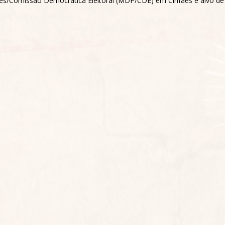
/Comissão Democrática Eleitoral (MDP/CDE) em Cinfães é alvo de v