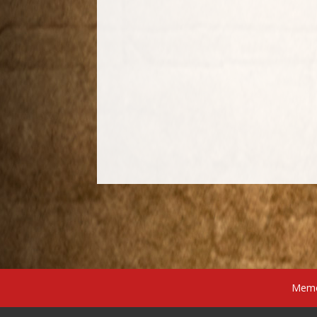
Memór