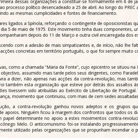
 primeira dessas organizações a constituir-se formalmente em 6 de 
 ao processo político desencadeado a 25 de abril. Ao longo do PR
ndo as mesmas cumplicidades e fontes de financiamento.
res ligados a Spínola, reforçando o contingente de oposicionistas que
o dia 5 de maio de 1975. Este movimento tinha duas componentes, u
 acompanharam depois do 11 de Março e outra civil encarregada dos es
cendo com a adesão de mais simpatizantes e, de início, não lhe falt
 acções concretas em território português, o que foi sempre muito 
s, como a chamada “Maria da Fonte”, cujo epicentro se situou na Ig
 objectivo, assumido mais tarde pelos seus dirigentes, como Paradel
lavra a dizer, não apenas nas acções da contra-revolução, mas ta
Foi também esta organização que esteve por detrás dos assaltos à
s tivessem sido atribuídas ao Exército de Libertação de Portugal.
ça, movimento que continuou, com mais de cem sedes assaltadas, 3
ução, a contra-revolução ganhou novos adeptos e os grupos 
e apoios. Ninguém ficou à margem dos confrontos que todos os dia
papel determinante no apoio a estes movimentos contra-revolucio
cónego Melo. O anticomunismo foi-se instalando progressivament
lmente utilizado pelas organizações que se propunham incendiar o pa