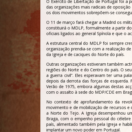
O Exército de Libertação de Portugal foi a
das organizações mais radicais de oposição
os dois movimentos sobrepõem-se consegui
O 11 de março fará chegar a Madrid os milita
constituirá o MDLP, formalmente a partir d
oficiais ligados ao general Spínola e que o
A estrutura central do MDLP foi sempre cres
organização prendia-se com a realização de
da Igreja e de caciques do Norte do país.
Outras organizações estiveram também activa
regiões do Norte e do Centro do país. O seu
a guerra civil”. Eles esperavam ter uma pa
depois da derrota das forças de esquerda. 
Verão de 1975, embora algumas destas acçõe
com o assalto à sede do MDP/CDE em Bragan
No contexto de aprofundamento da revol
movimento e de mobilização de recursos e d
a Norte do Tejo. A Igreja desempenhou um 
Braga, com o empenho pessoal do célebre 
país, alimentado também pela Igreja e habi
implantar um novo poder em Portugal.