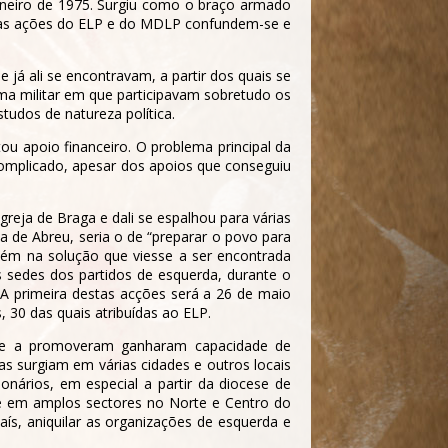
janeiro de 1975. Surgiu como o braço armado
EC as ações do ELP e do MDLP confundem-se e
 já ali se encontravam, a partir dos quais se
ma militar em que participavam sobretudo os
tudos de natureza política.
ou apoio financeiro. O problema principal da
complicado, apesar dos apoios que conseguiu
reja de Braga e dali se espalhou para várias
a de Abreu, seria o de “preparar o povo para
mbém na solução que viesse a ser encontrada
s sedes dos partidos de esquerda, durante o
 A primeira destas acções será a 26 de maio
0 das quais atribuídas ao ELP.
que a promoveram ganharam capacidade de
s surgiam em várias cidades e outros locais
nários, em especial a partir da diocese de
e em amplos sectores no Norte e Centro do
ís, aniquilar as organizações de esquerda e