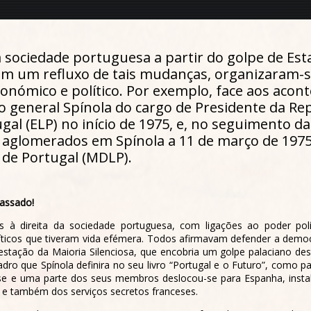
sociedade portuguesa a partir do golpe de Esta
am um refluxo de tais mudanças, organizaram-s
conómico e político. Por exemplo, face aos acon
general Spínola do cargo de Presidente da Repúbl
gal (ELP) no início de 1975, e, no seguimento d
ta aglomerados em Spínola a 11 de março de 197
 de Portugal (MDLP).
assado!
s à direita da sociedade portuguesa, com ligações ao poder pol
íticos que tiveram vida efémera. Todos afirmavam defender a demo
estação da Maioria Silenciosa, que encobria um golpe palaciano des
ro que Spínola definira no seu livro “Portugal e o Futuro”, como
e e uma parte dos seus membros deslocou-se para Espanha, instal
o e também dos serviços secretos franceses.