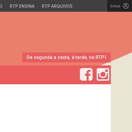
G
RTP ENSINA
RTP ARQUIVOS
Entrar
De segunda a sexta, à tarde, na RTP1