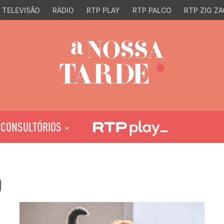
TELEVISÃO
RÁDIO
RTP PLAY
RTP PALCO
RTP ZIG ZA
CONSULTÓRIOS
O